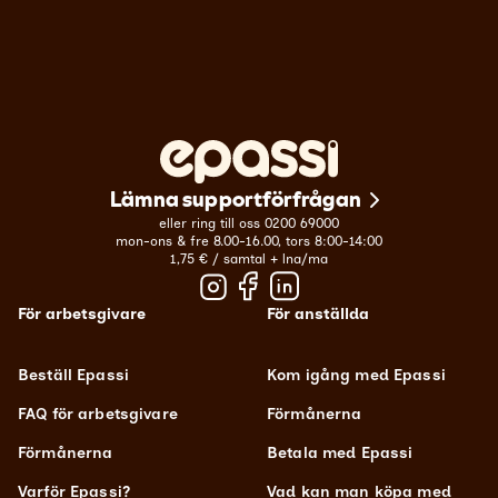
Omedelbar omdirigering:
Användaren omdirigeras direkt till vår partners
webbplats, och rabatten dras automatiskt av.
Rabattkoder:
Användaren får en unik kod som kan
anges vid kassan.
Kuponger:
Användaren får en kupong som ska
Lämna supportförfrågan
visas upp i butiken eller vid kassan i webbutiken.
eller ring till oss 0200 69000
mon-ons & fre 8.00-16.00, tors 8:00-14:00
1,75 € / samtal + lna/ma
För arbetsgivare
För anställda
Beställ Epassi
Kom igång med Epassi
FAQ för arbetsgivare
Förmånerna
Förmånerna
Betala med Epassi
Varför Epassi?
Vad kan man köpa med