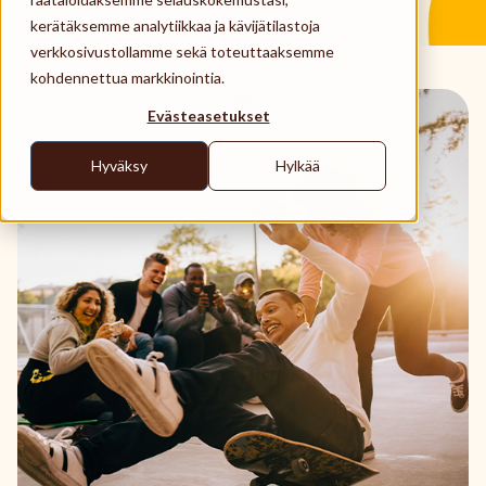
Hitta leverantör
kerätäksemme analytiikkaa ja kävijätilastoja
verkkosivustollamme sekä toteuttaaksemme
Support
kohdennettua markkinointia.
Search
Evästeasetukset
Svenska
Hyväksy
Hylkää