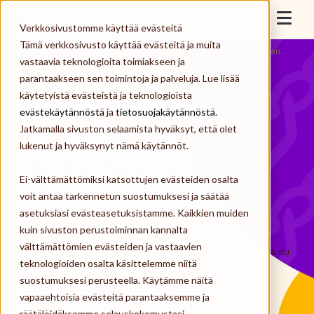
Skip to content
Epassi
Verkkosivustomme käyttää evästeitä
Togg
Tämä verkkosivusto käyttää evästeitä ja muita
Hem
>
Epassi Savings – de bästa erbjudandena, varje dag i veckan.
vastaavia teknologioita toimiakseen ja
För anställda
parantaakseen sen toimintoja ja palveluja. Lue lisää
käytetyistä evästeistä ja teknologioista
För arbetsgivare
evästekäytännöstä
ja
tietosuojakäytännöstä
.
Jatkamalla sivuston selaamista hyväksyt, että olet
Epassi Savings
– de bästa
För leverantörer
lukenut ja hyväksynyt nämä käytännöt.
erbjudandena, varje dag i
Ei-välttämättömiksi katsottujen evästeiden osalta
Om oss
veckan.
voit antaa tarkennetun suostumuksesi ja säätää
asetuksiasi evästeasetuksistamme. Kaikkien muiden
Logga in
kuin sivuston perustoiminnan kannalta
Upplev mer med Epassi! De bästa erbjudandena på
välttämättömien evästeiden ja vastaavien
upplevelser, sportutrustning, mode och mycket mer finns nu
teknologioiden osalta käsittelemme niitä
direkt i din Epassi-app.
Beställ Epassi
suostumuksesi perusteella. Käytämme näitä
vapaaehtoisia evästeitä parantaaksemme ja
räätälöidäksemme selauskokemustasi,