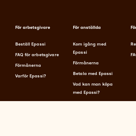
För arbetsgivare
För anställda
Fö
Beställ Epassi
Kom igång med
Re
Epassi
FAQ för arbetsgivare
FA
Förmånerna
Förmånerna
Betala med Epassi
Varför Epassi?
Vad kan man köpa
med Epassi?
Copyright © 2026 Epassi Finland Oy.
Integritetspolicy