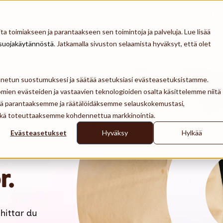
Hit
a toimiakseen ja parantaakseen sen toimintoja ja palveluja. Lue lisää
För anställda
För arbetsgivare
För leverantörer
Om
suojakäytännöstä
. Jatkamalla sivuston selaamista hyväksyt, että olet
ennetun suostumuksesi ja säätää asetuksiasi evästeasetuksistamme.
mien evästeiden ja vastaavien teknologioiden osalta käsittelemme niitä
tä parantaaksemme ja räätälöidäksemme selauskokemustasi,
 sekä toteuttaaksemme kohdennettua markkinointia.
Evästeasetukset
Hyväksy
Hylkää
r.
hittar du