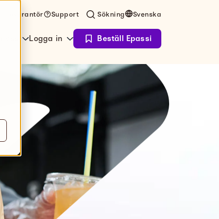
ta leverantör
Support
Sökning
Svenska
 oss
Logga in
Beställ Epassi