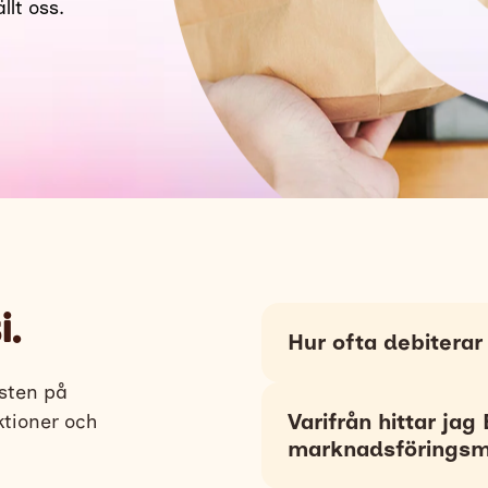
lt oss.
i.
Hur ofta debiterar
esten på
Vi överför automatiskt b
Varifrån hittar jag
ktioner och
tjänsteleverantörens ko
marknadsföringsm
Minsta betalningsbelopp