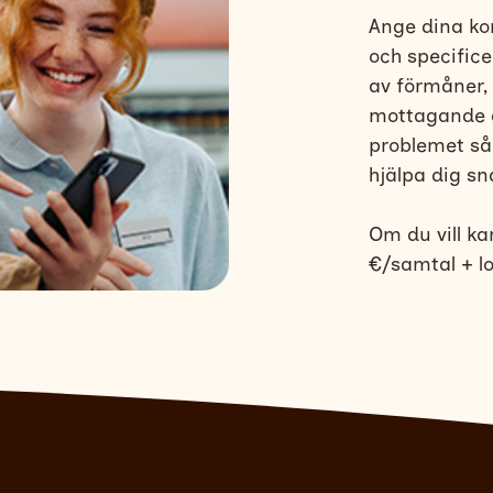
Ange dina ko
och specifice
av förmåner,
mottagande a
problemet så 
hjälpa dig sn
Om du vill ka
€/samtal + lo