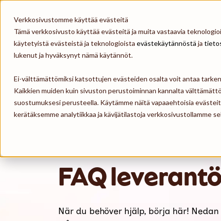
Skip to content
Verkkosivustomme käyttää evästeitä
Tämä verkkosivusto käyttää evästeitä ja muita vastaavia teknologioit
Epassi
käytetyistä evästeistä ja teknologioista
evästekäytännöstä
ja
tieto
lukenut ja hyväksynyt nämä käytännöt.
Hem
>
FAQ till leverantörer
Ei-välttämättömiksi katsottujen evästeiden osalta voit antaa tark
Kaikkien muiden kuin sivuston perustoiminnan kannalta välttämättö
suostumuksesi perusteella. Käytämme näitä vapaaehtoisia evästei
kerätäksemme analytiikkaa ja kävijätilastoja verkkosivustollamme
FAQ leverantö
När du behöver hjälp, börja här! Nedan 