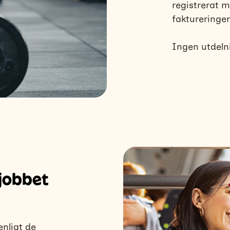
registrerat 
faktureringen
Ingen utdelni
jobbet
nligt de