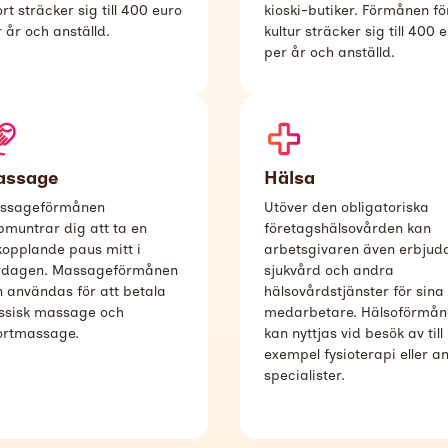
rt sträcker sig till 400 euro
kioski-butiker.
Förmånen fö
 år och anställd.
kultur sträcker sig till 400 
per år och anställd.
assage
Hälsa
ssageförmånen
Utöver den obligatoriska
muntrar dig att ta en
företagshälsovården kan
kopplande paus mitt i
arbetsgivaren även erbjud
rdagen. Massageförmånen
sjukvård och andra
 användas för att betala
hälsovårdstjänster för sina
assisk massage och
medarbetare. Hälsoförmån
ortmassage.
kan nyttjas vid besök av till
exempel fysioterapi eller a
specialister.