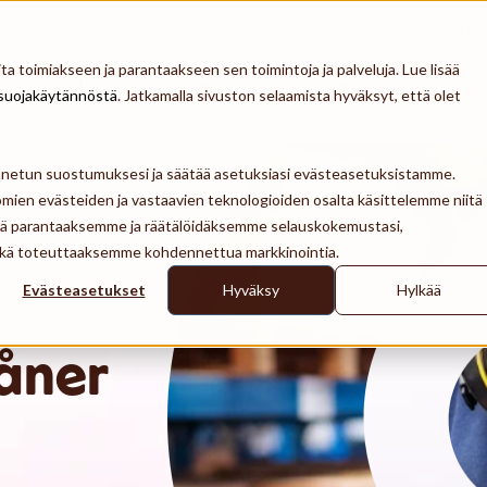
Hit
a toimiakseen ja parantaakseen sen toimintoja ja palveluja. Lue lisää
För anställda
För arbetsgivare
För leverantörer
Om
suojakäytännöstä
. Jatkamalla sivuston selaamista hyväksyt, että olet
ennetun suostumuksesi ja säätää asetuksiasi evästeasetuksistamme.
mien evästeiden ja vastaavien teknologioiden osalta käsittelemme niitä
tä parantaaksemme ja räätälöidäksemme selauskokemustasi,
 sekä toteuttaaksemme kohdennettua markkinointia.
Evästeasetukset
Hyväksy
Hylkää
åner