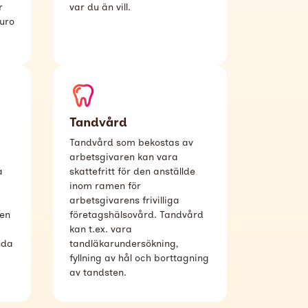
r
var du än vill.
euro
Tandvård
Tandvård som bekostas av
arbetsgivaren kan vara
a
skattefritt för den anställde
inom ramen för
arbetsgivarens frivilliga
en
företagshälsovård. Tandvård
kan t.ex. vara
nda
tandläkarundersökning,
fyllning av hål och borttagning
av tandsten.