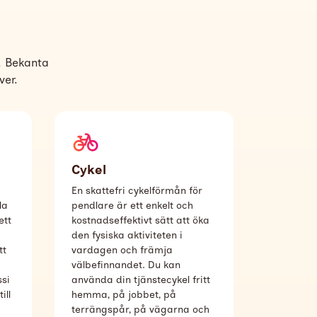
. Bekanta
ver.
Cykel
En skattefri cykelförmån för
la
pendlare är ett enkelt och
ett
kostnadseffektivt sätt att öka
den fysiska aktiviteten i
tt
vardagen och främja
välbefinnandet. Du kan
ssi
använda din tjänstecykel fritt
ill
hemma, på jobbet, på
terrängspår, på vägarna och