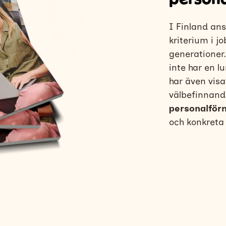
I Finland an
kriterium i j
generationer
inte har en 
har även visa
välbefinnand
personalfö
och konkreta 