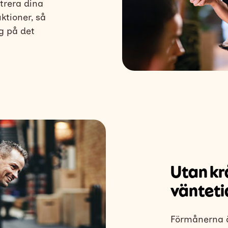
strera dina
ktioner, så
g på det
Utan kr
vänteti
Förmånerna ä