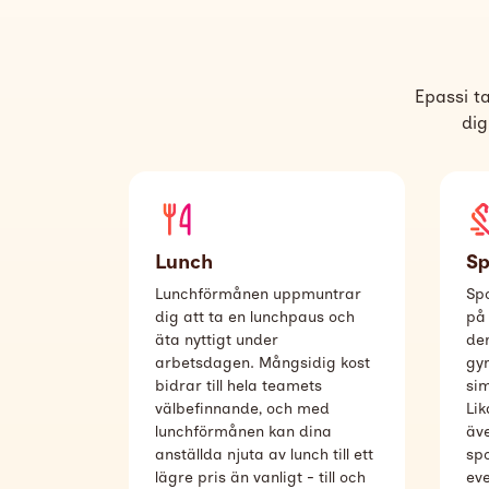
Epassi t
dig
Lunch
Sp
Lunchförmånen uppmuntrar
Sp
dig att ta en lunchpaus och
på 
äta nyttigt under
den
arbetsdagen. Mångsidig kost
gy
bidrar till hela teamets
sim
välbefinnande, och med
Lik
lunchförmånen kan dina
äv
anställda njuta av lunch till ett
spo
lägre pris än vanligt - till och
eve