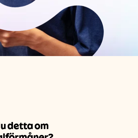
du detta om
alförmåner?