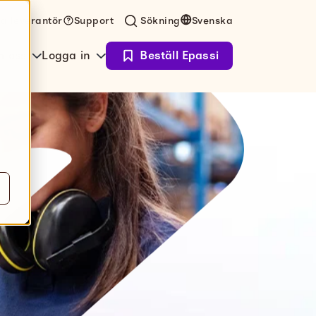
ta leverantör
Support
Sökning
Svenska
 oss
Logga in
Beställ Epassi