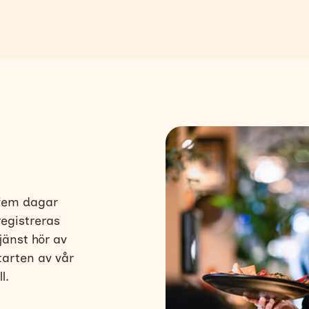
 fem dagar
registreras
jänst hör av
arten av vår
l.