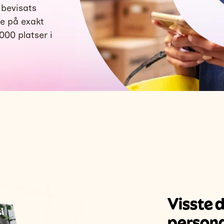
 bevisats
e på exakt
000 platser i
Visste 
person