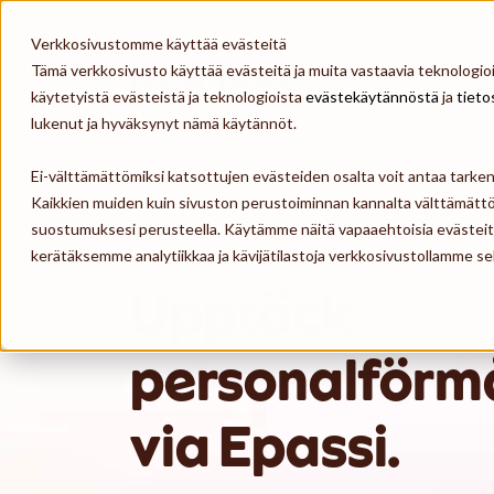
Skip to content
Verkkosivustomme käyttää evästeitä
Tämä verkkosivusto käyttää evästeitä ja muita vastaavia teknologioit
Epassi
käytetyistä evästeistä ja teknologioista
evästekäytännöstä
ja
tieto
lukenut ja hyväksynyt nämä käytännöt.
Hem
>
Upptäck personalförmåner via Epassi.
Ei-välttämättömiksi katsottujen evästeiden osalta voit antaa tark
Kaikkien muiden kuin sivuston perustoiminnan kannalta välttämättö
suostumuksesi perusteella. Käytämme näitä vapaaehtoisia evästei
kerätäksemme analytiikkaa ja kävijätilastoja verkkosivustollamme
Upptäck
personalförm
via Epassi.