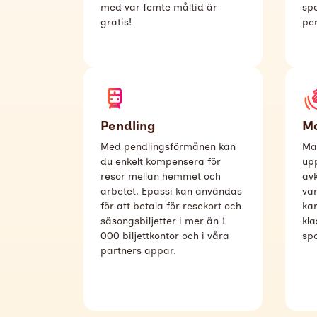
med var femte måltid är
spo
gratis!
per
Pendling
M
Med pendlingsförmånen kan
Ma
du enkelt kompensera för
upp
resor mellan hemmet och
av
arbetet. Epassi kan användas
va
för att betala för resekort och
kan
säsongsbiljetter i mer än 1
kl
000 biljettkontor och i våra
sp
partners appar.