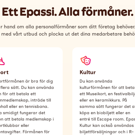
Ett Epassi. Alla förmåner.
ar hand om alla personalförmåner som ditt företag behöver
 med vårt utbud och plocka ut det dina medarbetare behö
ort
Kultur
ortförmånen är bra för dig
Du kan använda
flera sätt. Du kan använda
kulturförmånen för att beta
 för att betala ett
ett Museikort, en festivalbilj
mmedlemskap, inträde till
eller en keramikkurs. På
hall eller en tennisbana.
samma sätt fungerar det a
a smidigt fungerar det
köpa en biobiljett eller en
en att betala medlemskap i
entré till Escape room. Epa
rtklubbar eller
Kultur kan också användas t
ntavgifter. Förmånen för
biljettförsäljningar och i R-