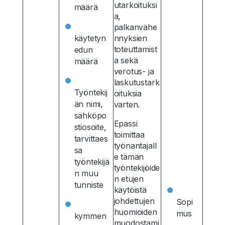
utarkoituksi
määrä
a,
palkanvähe
käytetyn
nnyksien
toteuttamist
edun
a sekä
määrä
verotus- ja
laskutustark
Työntekij
oituksia
än nimi,
varten.
sähköpo
Epassi
stiosoite,
toimittaa
tarvittaes
työnantajall
sa
e tämän
työntekijä
työntekijöide
n muu
n etujen
tunniste
käytöistä
johdettujen
Sopi
huomioiden
mus
kymmen
muodostami