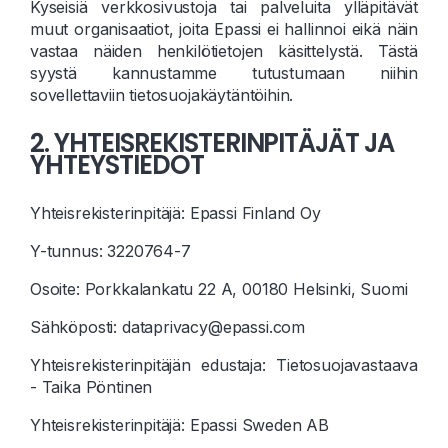
Kyseisiä verkkosivustoja tai palveluita ylläpitävät
muut organisaatiot, joita Epassi ei hallinnoi eikä näin
vastaa näiden henkilötietojen käsittelystä. Tästä
syystä kannustamme tutustumaan niihin
sovellettaviin tietosuojakäytäntöihin.
2. YHTEISREKISTERINPITÄJÄT JA
YHTEYSTIEDOT
Yhteisrekisterinpitäjä: Epassi Finland Oy
Y-tunnus: 3220764-7
Osoite: Porkkalankatu 22 A, 00180 Helsinki, Suomi
Sähköposti: dataprivacy@epassi.com
Yhteisrekisterinpitäjän edustaja: Tietosuojavastaava
- Taika Pöntinen
Yhteisrekisterinpitäjä: Epassi Sweden AB