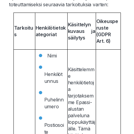
toteuttamiseksi seuraavia tarkoituksia varten
:
Oikeuspe
Käsittelyn
Tarkoitu
Henkilötietok
ruste
kuvaus ja
s
ategoriat
(GDPR
säilytys
Art. 6)
Nimi
Käsittelemm
Henkilöt
e
unnus
henkilötietoj
a
tarjotaksem
Puhelinn
me Epassi-
umero
alustan
palveluna
loppukäyttäj
Postiosoi
älle. Tämä
te