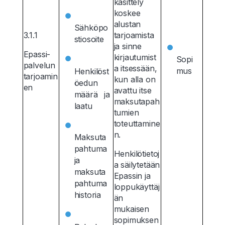
käsittely
koskee
alustan
Sähköpo
3.1.1
tarjoamista
stiosoite
ja sinne
Epassi-
kirjautumist
Sopi
palvelun
a itsessään,
mus
Henkilöst
tarjoamin
kun alla on
öedun
en
avattu itse
määrä ja
maksutapah
laatu
tumien
toteuttamine
n.
Maksuta
pahtuma
Henkilötietoj
ja
a säilytetään
maksuta
Epassin ja
pahtuma
loppukäyttäj
historia
än
mukaisen
sopimuksen