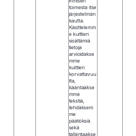
ihmisen
toimesta itse
järjestelmän
kautta.
Käsittelemm
e kuittien
sisältämiä
tietoja
arvioidakse
mme
kuittien
korvattavuu
tta,
kääntääkse
mme
tekstiä,
tehdäksem
me
päätöksiä
sekä
tallentaakse