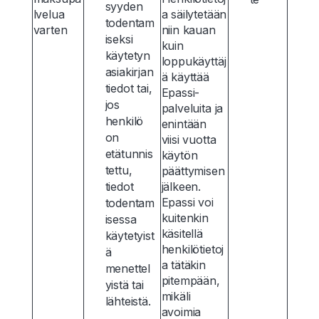
syyden
lvelua
a säilytetään
todentam
varten
niin kauan
iseksi
kuin
käytetyn
loppukäyttäj
asiakirjan
ä käyttää
tiedot tai,
Epassi-
jos
palveluita ja
henkilö
enintään
on
viisi vuotta
etätunnis
käytön
tettu,
päättymisen
tiedot
jälkeen.
Epassi voi
todentam
kuitenkin
isessa
käsitellä
käytetyist
henkilötietoj
ä
a tätäkin
menettel
pitempään,
yistä tai
mikäli
lähteistä.
avoimia