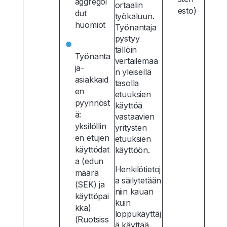
aggregoi
ortaalin
esto)
dut
työkaluun.
huomiot
Työnantaja
pystyy
tällöin
Työnanta
vertailemaa
ja-
n yleisellä
asiakkaid
tasolla
en
etuuksien
pyynnöst
käyttöä
ä:
vastaavien
yksilöllin
yritysten
en etujen
etuuksien
käyttödat
käyttöön.
a (edun
Henkilötietoj
määrä
a säilytetään
(SEK) ja
niin kauan
käyttöpai
kuin
kka)
loppukäyttäj
(Ruotsiss
ä käyttää