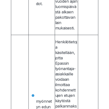
vuoden ajan
dot.
luomispäivä
stä alkaen
pakottavan
lain
mukaisesti.
Henkilötietoj
a
käsitellään,
jotta
Epassin
työnantaja-
asiakkaille
voidaan
ilmoittaa
kohdennett
ujen etujen
käytöstä
myönnet
palkanmaks
yn edun