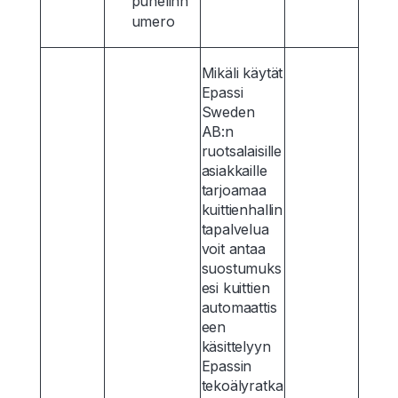
puhelinn
umero
Mikäli käytät
Epassi
Sweden
AB:n
ruotsalaisille
asiakkaille
tarjoamaa
kuittienhallin
tapalvelua
voit antaa
suostumuks
esi kuittien
automaattis
een
käsittelyyn
Epassin
tekoälyratka