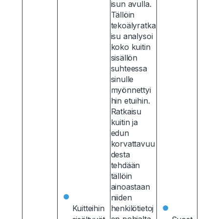
isun avulla.
Tällöin
tekoälyratka
isu analysoi
koko kuitin
sisällön
suhteessa
sinulle
myönnettyi
hin etuihin.
Ratkaisu
kuitin ja
edun
korvattavuu
desta
tehdään
tällöin
ainoastaan
niiden
Kuitteihin
henkilötietoj