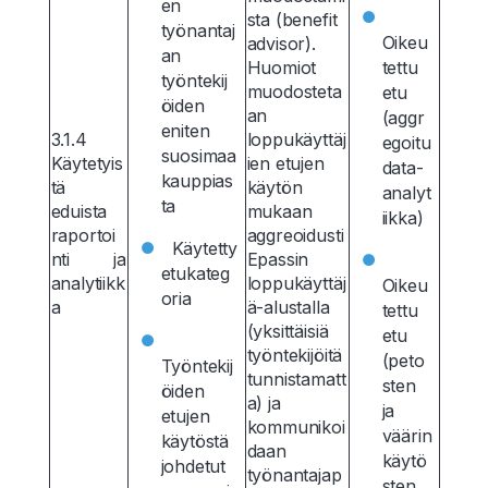
en
sta (benefit
työnantaj
Oikeu
advisor).
an
Huomiot
tettu
työntekij
muodosteta
etu
öiden
an
(aggr
eniten
3.1.4
loppukäyttäj
egoitu
suosimaa
Käytetyis
ien etujen
data-
kauppias
tä
käytön
analyt
ta
eduista
mukaan
iikka)
raportoi
aggreoidusti
Käytetty
nti ja
Epassin
etukateg
analytiikk
loppukäyttäj
Oikeu
oria
a
ä-alustalla
tettu
(yksittäisiä
etu
työntekijöitä
(peto
Työntekij
tunnistamatt
sten
öiden
a) ja
ja
etujen
kommunikoi
väärin
käytöstä
daan
käytö
johdetut
työnantajap
sten