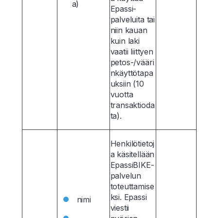
a)
Epassi-
palveluita tai
niin kauan
kuin laki
vaatii liittyen
petos-/vääri
nkäyttötapa
uksiin (10
vuotta
transaktioda
ta).
Henkilötietoj
a käsitellään
EpassiBIKE-
palvelun
toteuttamise
ksi. Epassi
nimi
viestii