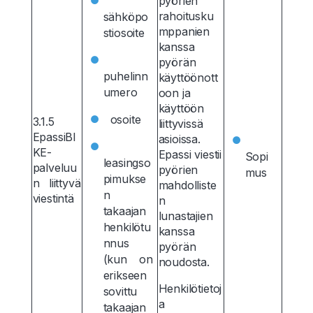
pyörien
rahoitusku
sähköpo
mppanien
stiosoite
kanssa
pyörän
puhelinn
käyttöönott
umero
oon ja
käyttöön
osoite
3.1.5
liittyvissä
EpassiBI
asioissa.
KE-
Epassi viestii
Sopi
leasingso
palveluu
pyörien
mus
pimukse
n liittyvä
mahdolliste
n
viestintä
n
takaajan
lunastajien
henkilötu
kanssa
nnus
pyörän
(kun on
noudosta.
erikseen
Henkilötietoj
sovittu
a
takaajan