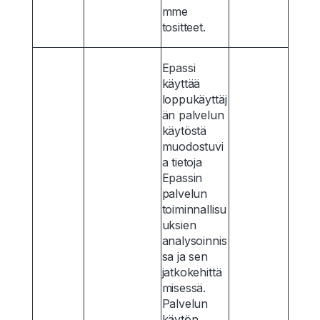
mme
tositteet.
Epassi
käyttää
loppukäyttäj
än palvelun
käytöstä
muodostuvi
a tietoja
Epassin
palvelun
toiminnallisu
uksien
analysoinnis
sa ja sen
jatkokehittä
misessä.
Palvelun
käytön