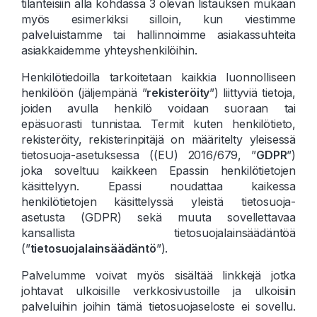
tilanteisiin alla kohdassa 3 olevan listauksen mukaan
myös esimerkiksi silloin, kun viestimme
palveluistamme tai hallinnoimme asiakassuhteita
asiakkaidemme yhteyshenkilöihin.
Henkilötiedoilla tarkoitetaan kaikkia luonnolliseen
henkilöön (jäljempänä ”
rekisteröity
”) liittyviä tietoja,
joiden avulla henkilö voidaan suoraan tai
epäsuorasti tunnistaa. Termit kuten henkilötieto,
rekisteröity, rekisterinpitäjä on määritelty yleisessä
tietosuoja-asetuksessa ((EU) 2016/679, ”
GDPR
”)
joka soveltuu kaikkeen Epassin henkilötietojen
käsittelyyn. Epassi noudattaa kaikessa
henkilötietojen käsittelyssä yleistä tietosuoja-
asetusta (GDPR) sekä muuta sovellettavaa
kansallista tietosuojalainsäädäntöä
(”
tietosuojalainsäädäntö
”).
Palvelumme voivat myös sisältää linkkejä jotka
johtavat ulkoisille verkkosivustoille ja ulkoisiin
palveluihin joihin tämä tietosuojaseloste ei sovellu.