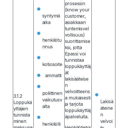
prosessin
(know your
syntymä
customer,
aika
asiakkaan
tuntemisvel
vollisuus)
henkilötu
suorittamise
nnus
ksi, jotta
Epassi voi
tunnistaa
kotiosoite
loppukäyttäj
ät
ammatti
lakisääteise
n
velvoitteens
poliittinen
3.1.2
a mukaisesti
vaikutusv
Lakisä
Loppukä
ja tarjota
alta
äteine
yttäjien
loppukäyttäj
n
tunnista
äpalveluita.
minen
velvoi
henkilölli
maksupa
Henkilötietoj
te