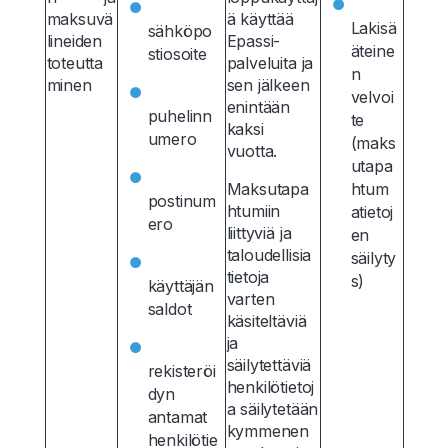
maksuvä
ä käyttää
Lakisä
sähköpo
lineiden
Epassi-
äteine
stiosoite
toteutta
palveluita ja
n
minen
sen jälkeen
velvoi
enintään
puhelinn
te
kaksi
umero
(maks
vuotta.
utapa
Maksutapa
htum
postinum
htumiin
atietoj
ero
liittyviä ja
en
taloudellisia
säilyty
tietoja
s)
käyttäjän
varten
saldot
käsiteltäviä
ja
säilytettäviä
rekisteröi
henkilötietoj
dyn
a säilytetään
antamat
kymmenen
henkilötie