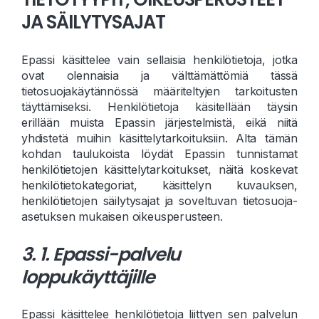
JA SÄILYTYSAJAT
Epassi käsittelee vain sellaisia henkilötietoja, jotka
ovat olennaisia ja välttämättömiä tässä
tietosuojakäytännössä määriteltyjen tarkoitusten
täyttämiseksi. Henkilötietoja käsitellään täysin
erillään muista Epassin järjestelmistä, eikä niitä
yhdistetä muihin käsittelytarkoituksiin. Alta tämän
kohdan taulukoista löydät Epassin tunnistamat
henkilötietojen käsittelytarkoitukset, näitä koskevat
henkilötietokategoriat, käsittelyn kuvauksen,
henkilötietojen säilytysajat ja soveltuvan tietosuoja-
asetuksen mukaisen oikeusperusteen.
3. 1. Epassi-palvelu
loppukäyttäjille
Epassi käsittelee henkilötietoja liittyen sen palvelun