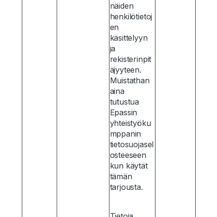
näiden
henkilötietoj
en
käsittelyyn
ja
rekisterinpit
äjyyteen.
Muistathan
aina
tutustua
Epassin
yhteistyöku
mppanin
tietosuojasel
osteeseen
kun käytät
tämän
tarjousta.
Tietoja