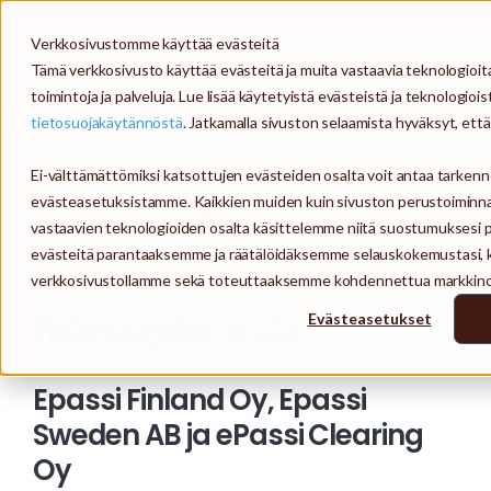
Verkkosivustomme käyttää evästeitä
Tämä verkkosivusto käyttää evästeitä ja muita vastaavia teknologioi
toimintoja ja palveluja. Lue lisää käytetyistä evästeistä ja teknologioi
Tietosuojaseloste (Suomeksi) ↓
tietosuojakäytännöstä
. Jatkamalla sivuston selaamista hyväksyt, ett
Privacy policy (In English) ↓
Ei-välttämättömiksi katsottujen evästeiden osalta voit antaa tarken
evästeasetuksistamme. Kaikkien muiden kuin sivuston perustoiminna
Integritetspolicy (På Svenska) ↓
vastaavien teknologioiden osalta käsittelemme niitä suostumuksesi 
evästeitä parantaaksemme ja räätälöidäksemme selauskokemustasi, ker
verkkosivustollamme sekä toteuttaaksemme kohdennettua markkinoi
Evästeasetukset
Tietosuojakäytäntö
Epassi Finland Oy, Epassi
Sweden AB ja ePassi Clearing
Oy