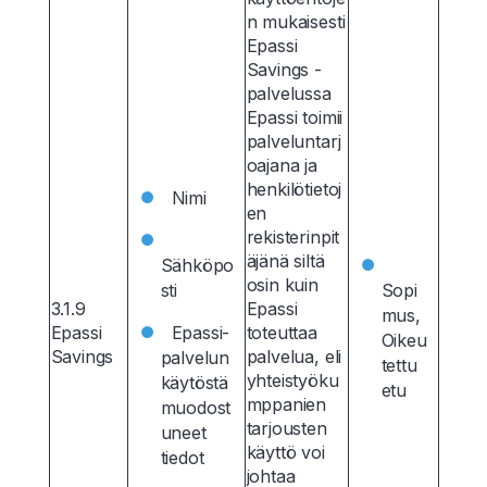
n mukaisesti
Epassi
Savings -
palvelussa
Epassi toimii
palveluntarj
oajana ja
henkilötietoj
Nimi
en
rekisterinpit
äjänä siltä
Sähköpo
osin kuin
sti
Sopi
3.1.9
Epassi
mus,
Epassi
Epassi-
toteuttaa
Oikeu
Savings
palvelua, eli
palvelun
tettu
yhteistyöku
käytöstä
etu
mppanien
muodost
tarjousten
uneet
käyttö voi
tiedot
johtaa