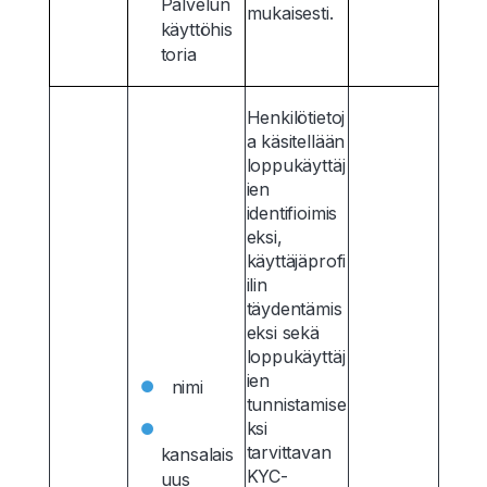
Palvelun
mukaisesti.
käyttöhis
toria
Henkilötietoj
a käsitellään
loppukäyttäj
ien
identifioimis
eksi,
käyttäjäprofi
ilin
täydentämis
eksi sekä
loppukäyttäj
ien
nimi
tunnistamise
ksi
tarvittavan
kansalais
KYC-
uus