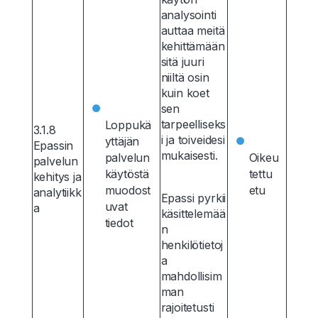
analysointi
auttaa meitä
kehittämään
sitä juuri
niiltä osin
kuin koet
sen
tarpeelliseks
Loppukä
3.1.8
i ja toiveidesi
yttäjän
Epassin
mukaisesti.
palvelun
Oikeu
palvelun
käytöstä
tettu
kehitys ja
muodost
etu
analytiikk
Epassi pyrkii
uvat
a
käsittelemää
tiedot
n
henkilötietoj
a
mahdollisim
man
rajoitetusti