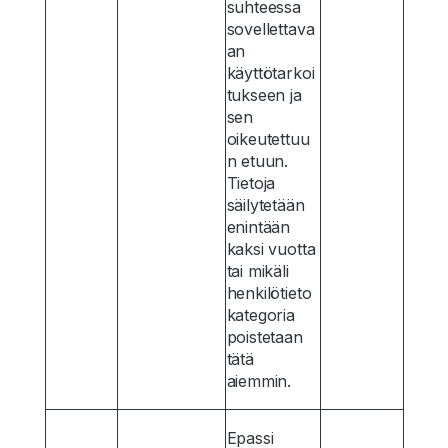
suhteessa
sovellettava
an
käyttötarkoi
tukseen ja
sen
oikeutettuu
n etuun.
Tietoja
säilytetään
enintään
kaksi vuotta
tai mikäli
henkilötieto
kategoria
poistetaan
tätä
aiemmin.
Epassi