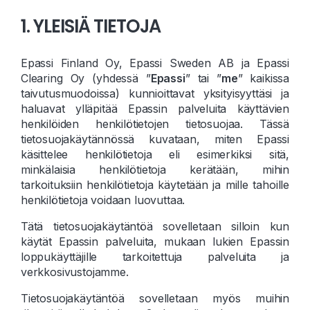
1. YLEISIÄ TIETOJA
Epassi Finland Oy, Epassi Sweden AB ja Epassi
Clearing Oy (yhdessä ”
Epassi
” tai ”
me
” kaikissa
taivutusmuodoissa) kunnioittavat yksityisyyttäsi ja
haluavat ylläpitää Epassin palveluita käyttävien
henkilöiden henkilötietojen tietosuojaa. Tässä
tietosuojakäytännössä kuvataan, miten Epassi
käsittelee henkilötietoja eli esimerkiksi sitä,
minkälaisia henkilötietoja kerätään, mihin
tarkoituksiin henkilötietoja käytetään ja mille tahoille
henkilötietoja voidaan luovuttaa.
Tätä tietosuojakäytäntöä sovelletaan silloin kun
käytät Epassin palveluita, mukaan lukien Epassin
loppukäyttäjille tarkoitettuja palveluita ja
verkkosivustojamme.
Tietosuojakäytäntöä sovelletaan myös muihin