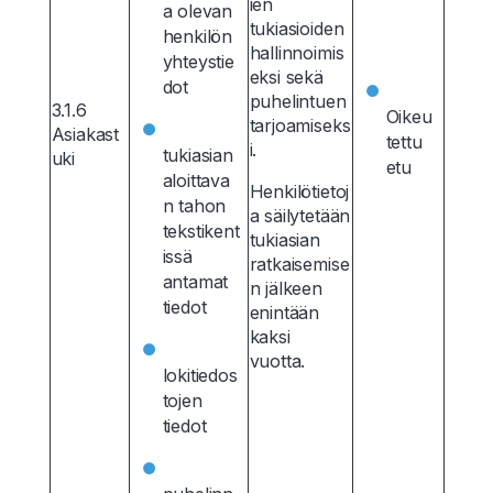
ien
a olevan
tukiasioiden
henkilön
hallinnoimis
yhteystie
eksi sekä
dot
puhelintuen
3.1.6
Oikeu
tarjoamiseks
Asiakast
tettu
i.
tukiasian
uki
etu
aloittava
Henkilötietoj
n tahon
a säilytetään
tekstikent
tukiasian
issä
ratkaisemise
antamat
n jälkeen
tiedot
enintään
kaksi
vuotta.
lokitiedos
tojen
tiedot