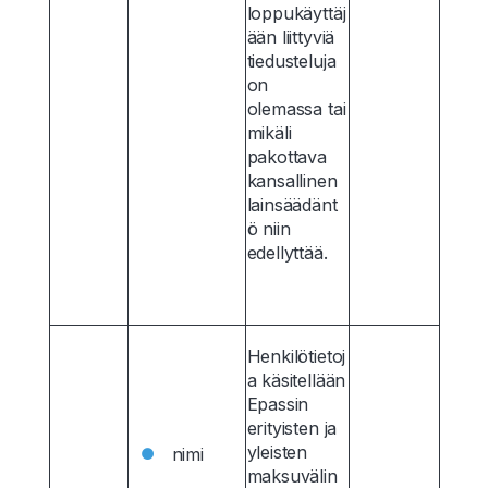
loppukäyttäj
ään liittyviä
tiedusteluja
on
olemassa tai
mikäli
pakottava
kansallinen
lainsäädänt
ö niin
edellyttää.
Henkilötietoj
a käsitellään
Epassin
erityisten ja
yleisten
nimi
maksuvälin