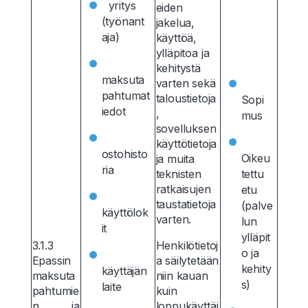
yritys
eiden
(työnant
jakelua,
aja)
käyttöä,
ylläpitoa ja
kehitystä
maksuta
varten sekä
pahtumat
taloustietoja
Sopi
iedot
,
mus
sovelluksen
käyttötietoja
ostohisto
Oikeu
ja muita
ria
teknisten
tettu
ratkaisujen
etu
taustatietoja
(palve
käyttölok
varten.
lun
it
ylläpit
3.1.3
Henkilötietoj
o ja
Epassin
a säilytetään
kehity
käyttäjän
maksuta
niin kauan
s)
laite
pahtumie
kuin
n ja
loppukäyttäj