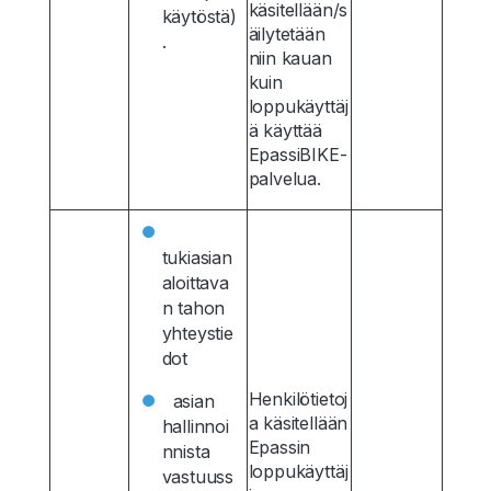
käsitellään/s
käytöstä)
äilytetään
.
niin kauan
kuin
loppukäyttäj
ä käyttää
EpassiBIKE-
palvelua.
tukiasian
aloittava
n tahon
yhteystie
dot
Henkilötietoj
asian
a käsitellään
hallinnoi
Epassin
nnista
loppukäyttäj
vastuuss