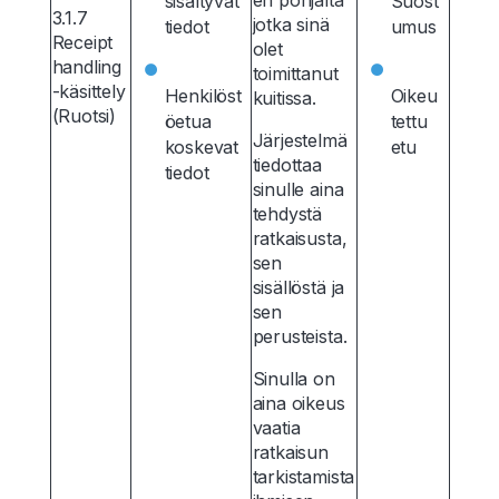
en pohjalta
sisältyvät
Suost
3.1.7
jotka sinä
tiedot
umus
Receipt
olet
handling
toimittanut
-käsittely
Henkilöst
Oikeu
kuitissa.
(Ruotsi)
öetua
tettu
Järjestelmä
koskevat
etu
tiedottaa
tiedot
sinulle aina
tehdystä
ratkaisusta,
sen
sisällöstä ja
sen
perusteista.
Sinulla on
aina oikeus
vaatia
ratkaisun
tarkistamista