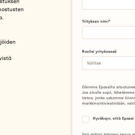
ostuksen
anostusten
a.
Yrityksen nimi
*
ijöiden
Roolisi yrityksessä
vistä
Olemme Epassilla sitoutuneet
Jos sinulle sopii, lähetämme
tietoa, jonka uskomme kiinn
markkinointiviestintään, valit
Hyväksyn, että Epassi 
Voit milloin tahansa perua a