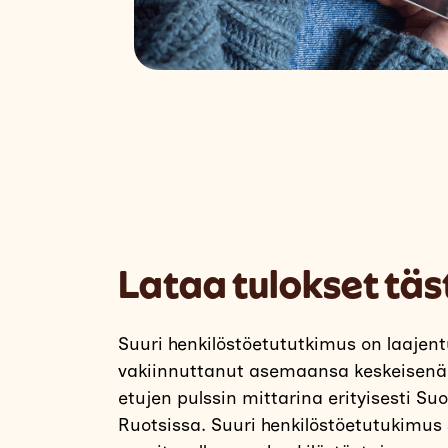
Lataa tulokset täs
Suuri henkilöstöetututkimus on laajen
vakiinnuttanut asemaansa keskeisenä
etujen pulssin mittarina erityisesti S
Ruotsissa. Suuri henkilöstöetutukimus