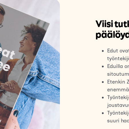
Viisi t
päälöyd
Edut ova
työnteki
Eduilla 
sitoutum
Etenkin 
enemmän
Työntekij
joustavu
Työnteki
suuri haa