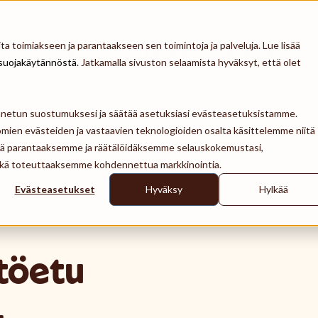
a toimiakseen ja parantaakseen sen toimintoja ja palveluja. Lue lisää
Työnantaja
Työntekijä
Palveluntarjoaja
suojakäytännöstä
. Jatkamalla sivuston selaamista hyväksyt, että olet
ennetun suostumuksesi ja säätää asetuksiasi evästeasetuksistamme.
mien evästeiden ja vastaavien teknologioiden osalta käsittelemme niitä
tä parantaaksemme ja räätälöidäksemme selauskokemustasi,
 sekä toteuttaaksemme kohdennettua markkinointia.
Evästeasetukset
Hyväksy
Hylkää
stöetu
.