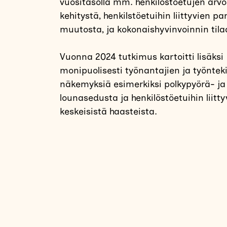
vuositasolla mm. henkilöstöetujen arv
kehitystä, henkilstöetuihin liittyvien p
muutosta, ja kokonaishyvinvoinnin tila
Vuonna 2024 tutkimus kartoitti lisäksi
monipuolisesti työnantajien ja työntek
näkemyksiä esimerkiksi polkypyörä- ja
lounasedusta ja henkilöstöetuihin liitty
keskeisistä haasteista.