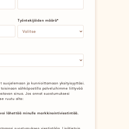
Työntekijöiden määrä
*
 suojelemaan ja kunnioittamaan yksityisyyttäsi.
 toisinaan sähköpostilla palveluihimme liittyvää
ostavan sinua. Jos annat suostumuksesi
se ruutu alta:
voi lähettää minulle markkinointiviestintää.
ntamasi suostumuksen viestintään. Lisätietoja