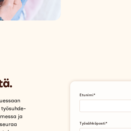
tä.
Etunimi
*
tuessaan
 työsuhde-
uomessa ja
 seuraa
Työsähköposti
*