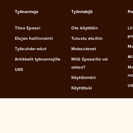
Työnantaja
Työntekijä
Pa
Tilaa Epassi
Ota käyttöön
Lii
pa
Etujen hallinnointi
Tutustu etuihin
Ma
Työsuhde-edut
Maksutavat
Mi
Artikkelit työnantajille
Mitä Epassilla voi
ostaa?
Ma
UKK
ma
Käyttövinkit
U
Käyttötuki
opyright © 2026 Epassi Finland Oy.
Tietosuojaseloste
|
Evästeselos