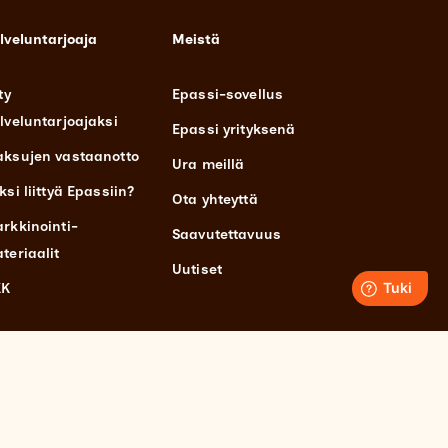
lveluntarjoaja
Meistä
ty
Epassi-sovellus
lveluntarjoajaksi
Epassi yrityksenä
ksujen vastaanotto
Ura meillä
ksi liittyä Epassiin?
Ota yhteyttä
rkkinointi-
Saavutettavuus
teriaalit
Uutiset
KK
te