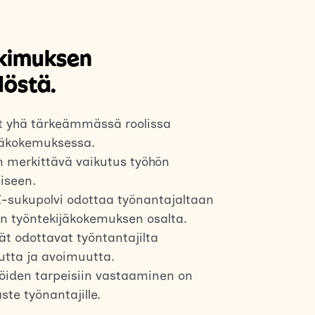
utkimuksen
östä.
t yhä tärkeämmässä roolissa
jäkokemuksessa.
on merkittävä vaikutus työhön
iseen.
Z-sukupolvi odottaa työnantajaltaan
 työntekijäkokemuksen osalta.
ät odottavat työntantajilta
utta ja avoimuutta.
jöiden tarpeisiin vastaaminen on
ste työnantajille.