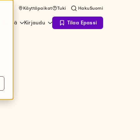
Käyttöpaikat
Tuki
Haku
Suomi
Meistä
Kirjaudu
Tilaa Epassi