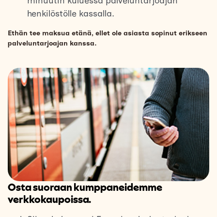
minuutin kuluessa palveluntarjoajan
henkilöstölle kassalla.
Ethän tee maksua etänä, ellet ole asiasta sopinut erikseen
palveluntarjoajan kanssa.
Osta suoraan kumppaneidemme
verkkokaupoissa.