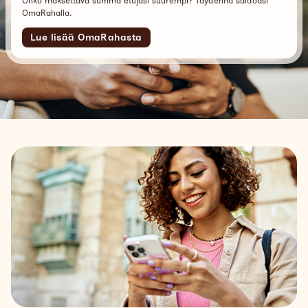
Onko maksettava summa etujasi suurempi? Täydennä saldoasi
OmaRahalla.
Lue lisää OmaRahasta