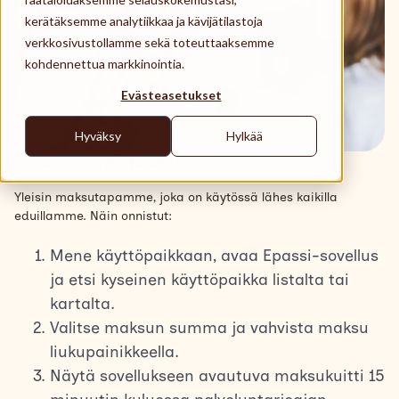
Käyttöpaikat
kerätäksemme analytiikkaa ja kävijätilastoja
verkkosivustollamme sekä toteuttaaksemme
Tuki
kohdennettua markkinointia.
Search
Evästeasetukset
Suomi
Hyväksy
Hylkää
Maksu sovelluksella.
Yleisin maksutapamme, joka on käytössä lähes kaikilla
eduillamme. Näin onnistut:
Mene käyttöpaikkaan, avaa Epassi-sovellus
ja etsi kyseinen käyttöpaikka listalta tai
kartalta.
Valitse maksun summa ja vahvista maksu
liukupainikkeella.
Näytä sovellukseen avautuva maksukuitti 15