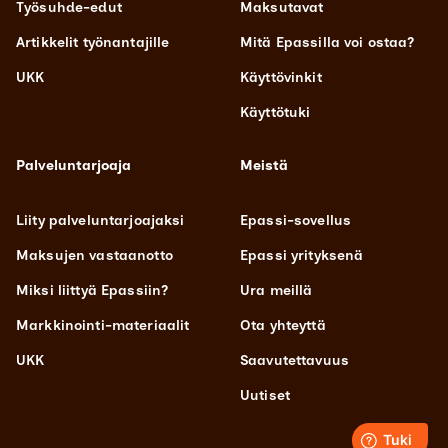
Työsuhde-edut
Maksutavat
Artikkelit työnantajille
Mitä Epassilla voi ostaa?
UKK
Käyttövinkit
Käyttötuki
Palveluntarjoaja
Meistä
Liity palveluntarjoajaksi
Epassi-sovellus
Maksujen vastaanotto
Epassi yrityksenä
Miksi liittyä Epassiin?
Ura meillä
Markkinointi-materiaalit
Ota yhteyttä
UKK
Saavutettavuus
Uutiset