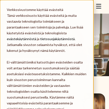
Skip to content
Epassi
Verkkosivustomme käyttää evästeitä
Togg
Tämä verkkosivusto käyttää evästeitä ja muita
vastaavia teknologioita toimiakseen ja
Työnantaja
Epassilla maksaminen.
parantaakseen sen toimintoja ja palveluja. Lue lisää
käytetyistä evästeistä ja teknologioista
Työntekijä
Kun olet löytänyt mieleisesi palveluntarjoajan, tarkista mitä
evästekäytännöstä
ja
tietosuojakäytännöstä
.
alla mainittuja maksutapoja heillä on käytössä. Huomaathan,
Jatkamalla sivuston selaamista hyväksyt, että olet
että maksutavat saattavat vaihdella palveluntarjoajien
Palveluntarjoaja
lukenut ja hyväksynyt nämä käytännöt.
kesken.
Ei-välttämättömiksi katsottujen evästeiden osalta
Meistä
Lataa sovellus
Avaa pikaohje aloitukseen
voit antaa tarkennetun suostumuksesi ja säätää
asetuksiasi evästeasetuksistamme. Kaikkien muiden
Kirjaudu
kuin sivuston perustoiminnan kannalta
välttämättömien evästeiden ja vastaavien
teknologioiden osalta käsittelemme niitä
Tilaa Epassi
suostumuksesi perusteella. Käytämme näitä
vapaaehtoisia evästeitä parantaaksemme ja
räätälöidäksemme selauskokemustasi,