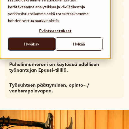
Käyttöpaikat
kerätäksemme analytiikkaa ja kävijätilastoja
Näin kirjaudut Epassiin.
verkkosivustollamme sekä toteuttaaksemme
Tuki
kohdennettua markkinointia.
Search
Sisäänkirjautuminen ei onnistu.
Evästeasetukset
Suomi
Puhelinnumeroni, sähköpostiosoitteeni tai
Hyväksy
Hylkää
nimeni on muuttunut.
Puhelinnumeroni on käytössä edellisen
työnantajan Epassi-tilillä.
Työsuhteen päättyminen, opinto- /
vanhempainvapaa.