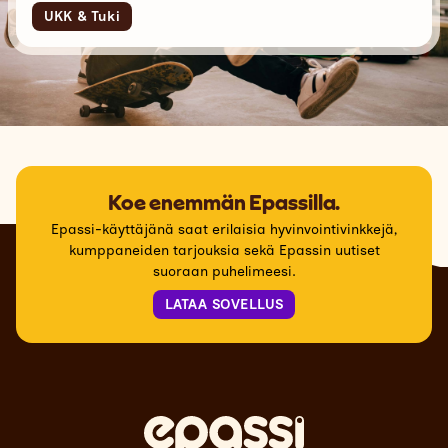
UKK & Tuki
Koe enemmän Epassilla.
Epassi-käyttäjänä saat erilaisia hyvinvointivinkkejä,
kumppaneiden tarjouksia sekä Epassin uutiset
suoraan puhelimeesi.
LATAA SOVELLUS