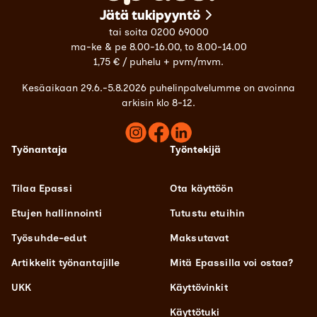
Jätä tukipyyntö
tai soita 0200 69000
ma-ke & pe 8.00-16.00, to 8.00-14.00
1,75 € / puhelu + pvm/mvm.
Kesäaikaan 29.6.-5.8.2026 puhelinpalvelumme on avoinna
arkisin klo 8-12.
Työnantaja
Työntekijä
Tilaa Epassi
Ota käyttöön
Etujen hallinnointi
Tutustu etuihin
Työsuhde-edut
Maksutavat
Artikkelit työnantajille
Mitä Epassilla voi ostaa?
UKK
Käyttövinkit
Käyttötuki