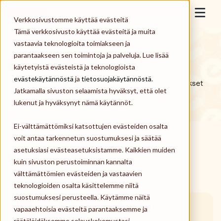
Skip to content
Epassi
Verkkosivustomme käyttää evästeitä
Togg
Tämä verkkosivusto käyttää evästeitä ja muita
Etusivu
>
Käyttötuki
vastaavia teknologioita toimiakseen ja
Työnantaja
parantaakseen sen toimintoja ja palveluja. Lue lisää
Edunkäyttäjän tuki.
käytetyistä evästeistä ja teknologioista
Työntekijä
evästekäytännöstä
ja
tietosuojakäytännöstä
.
Saitko käyttöösi Epassi-edut? Katso alta vastaukset
Jatkamalla sivuston selaamista hyväksyt, että olet
useimmin kysyttyihin kysymyksiin tai tutustu
Palveluntarjoaja
lukenut ja hyväksynyt nämä käytännöt.
pikaoppaaseen.
Ei-välttämättömiksi katsottujen evästeiden osalta
Meistä
voit antaa tarkennetun suostumuksesi ja säätää
asetuksiasi evästeasetuksistamme. Kaikkien muiden
Kirjaudu
Oma Epassi-tilini.
kuin sivuston perustoiminnan kannalta
välttämättömien evästeiden ja vastaavien
teknologioiden osalta käsittelemme niitä
Tilaa Epassi
suostumuksesi perusteella. Käytämme näitä
Millä nimellä Epassi-sovellus löytyy
vapaaehtoisia evästeitä parantaaksemme ja
sovelluskaupasta?
räätälöidäksemme selauskokemustasi,