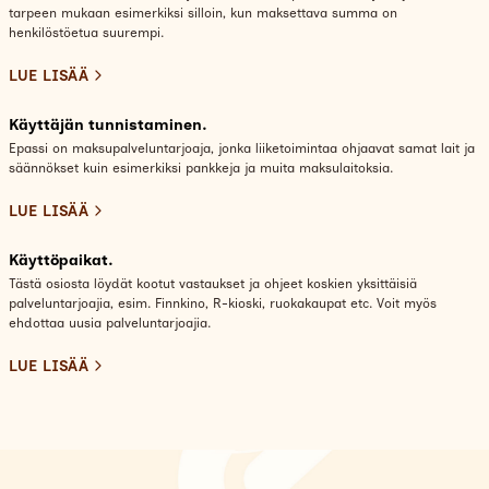
tarpeen mukaan esimerkiksi silloin, kun maksettava summa on
henkilöstöetua suurempi.
LUE LISÄÄ
Käyttäjän tunnistaminen.
Epassi on maksupalveluntarjoaja, jonka liiketoimintaa ohjaavat samat lait ja
säännökset kuin esimerkiksi pankkeja ja muita maksulaitoksia.
LUE LISÄÄ
Käyttöpaikat.
Tästä osiosta löydät kootut vastaukset ja ohjeet koskien yksittäisiä
palveluntarjoajia, esim. Finnkino, R-kioski, ruokakaupat etc. Voit myös
ehdottaa uusia palveluntarjoajia.
LUE LISÄÄ