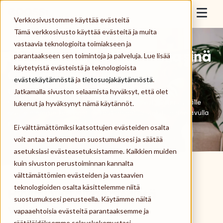
Skip to content
Epassi
Verkkosivustomme käyttää evästeitä
Togg
Tämä verkkosivusto käyttää evästeitä ja muita
vastaavia teknologioita toimiakseen ja
Työnantaja
Me lataamme etusi. Lataa sinä
parantaakseen sen toimintoja ja palveluja. Lue lisää
käytetyistä evästeistä ja teknologioista
akkusi.
Työntekijä
evästekäytännöstä
ja
tietosuojakäytännöstä
.
Jatkamalla sivuston selaamista hyväksyt, että olet
Uusilla etusaldoilla on helppo hymyillä, sillä kaikki
Palveluntarjoaja
mahdollisuudet niiden hyödyntämiseen ovat avoinna. Tälle
lukenut ja hyväksynyt nämä käytännöt.
sivulle olemme koonneet selkeät ohjeet ja vinkit, joiden avulla
pääset helposti alkuun Epassin kanssa.
Ei-välttämättömiksi katsottujen evästeiden osalta
Meistä
voit antaa tarkennetun suostumuksesi ja säätää
asetuksiasi evästeasetuksistamme. Kaikkien muiden
Kirjaudu
kuin sivuston perustoiminnan kannalta
välttämättömien evästeiden ja vastaavien
teknologioiden osalta käsittelemme niitä
Hyvinvointi alkaa pienistä
Tilaa Epassi
suostumuksesi perusteella. Käytämme näitä
valinnoista.
vapaaehtoisia evästeitä parantaaksemme ja
räätälöidäksemme selauskokemustasi,