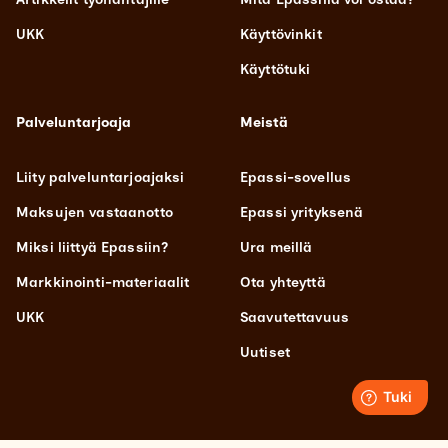
UKK
Käyttövinkit
Käyttötuki
Palveluntarjoaja
Meistä
Liity palveluntarjoajaksi
Epassi-sovellus
Maksujen vastaanotto
Epassi yrityksenä
Miksi liittyä Epassiin?
Ura meillä
Markkinointi-materiaalit
Ota yhteyttä
UKK
Saavutettavuus
Uutiset