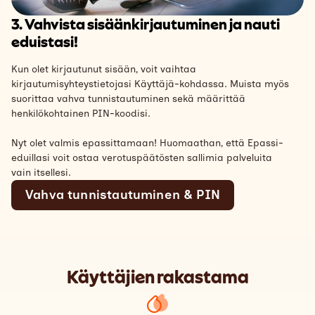
3. Vahvista sisäänkirjautuminen ja nauti
eduistasi!
Kun olet kirjautunut sisään, voit vaihtaa
kirjautumisyhteystietojasi Käyttäjä-kohdassa. Muista myös
suorittaa vahva tunnistautuminen sekä määrittää
henkilökohtainen PIN-koodisi.
Nyt olet valmis epassittamaan! Huomaathan, että Epassi-
eduillasi voit ostaa verotuspäätösten sallimia palveluita
vain itsellesi.
Vahva tunnistautuminen & PIN
Käyttäjien rakastama