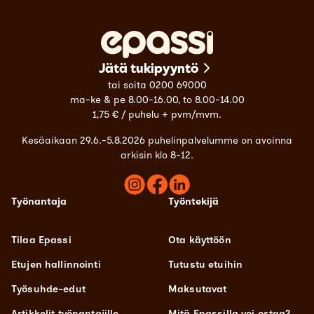
Jätä tukipyyntö
tai soita 0200 69000
ma-ke & pe 8.00-16.00, to 8.00-14.00
1,75 € / puhelu + pvm/mvm.
Kesäaikaan 29.6.-5.8.2026 puhelinpalvelumme on avoinna
arkisin klo 8-12.
Työnantaja
Työntekijä
Tilaa Epassi
Ota käyttöön
Etujen hallinnointi
Tutustu etuihin
Työsuhde-edut
Maksutavat
Artikkelit työnantajille
Mitä Epassilla voi ostaa?