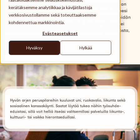
Käyttöpaikat
Oman hyvinvoinnin priorisoiminen ei ole itsekäs teko, vaan
kerätäksemme analytiikkaa ja kävijätilastoja
päinvastoin. Tulet huomaamaan, että panostamalla itseesi
verkkosivustollamme sekä toteuttaaksemme
Tuki
sinun on helpompi olla läheistesi tukena ja ajanvietto heidän
kohdennettua markkinointia.
kanssaan muuttuu mielekkäämmäksi. Vuoden vaihteen ei
Search
tarvitse kuitenkaan tarkoittaa suurta elämäntapamuutosta,
Evästeasetukset
Suomi
vaan pienillä valinnoilla saat kestävämpiä vaikutuksia
aikaan.
Hyväksy
Hylkää
Hyvän arjen peruspilareihin kuuluvat uni, ruokavalio, liikunta sekä
sosiaalinen kanssakäynti. Saatat löytää tukea näihin työsuhde-
eduistasi, sillä voit helliä itseäsi valitsemillasi palveluilla liikunta-,
kulttuuri- tai vaikka hierontaeduillasi.