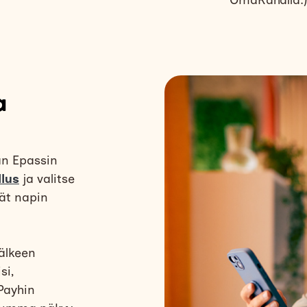
OmaRahalla.
a
n Epassin
lus
ja valitse
dät napin
älkeen
si,
Payhin