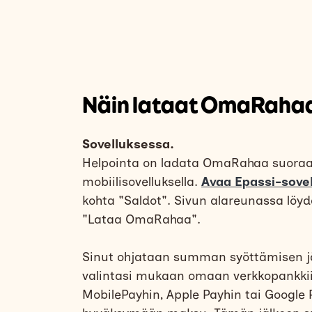
Näin lataat OmaRaha
Sovelluksessa.
Helpointa on ladata OmaRahaa suoraa
mobiilisovelluksella.
Avaa Epassi-sovel
kohta "Saldot". Sivun alareunassa löy
"Lataa OmaRahaa".
Sinut ohjataan summan syöttämisen j
valintasi mukaan omaan verkkopankkii
MobilePayhin, Apple Payhin tai Google 