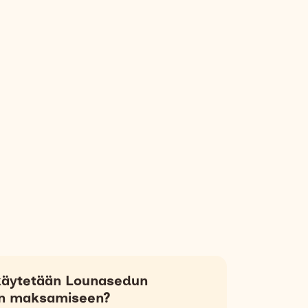
äytetään Lounasedun
n maksamiseen?