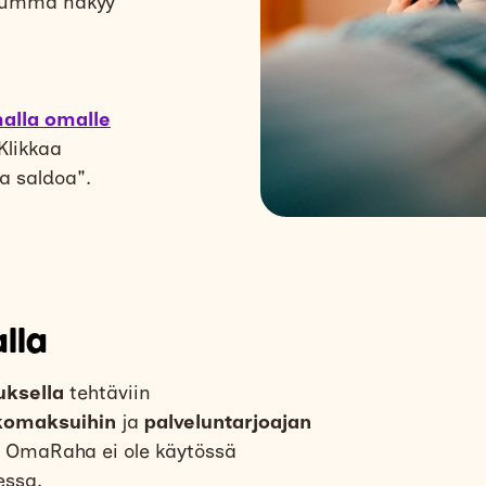
summa näkyy
malla omalle
Klikkaa
a saldoa".
lla
uksella
tehtäviin
komaksuihin
ja
palveluntarjoajan
. OmaRaha ei ole käytössä
essa.