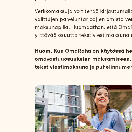
Verkkomaksuja voit tehdä kirjautumall
valittujen palveluntarjoajien omista ve
maksunapilla.
Huomaathan, että OmaRa
ylittävää osuutta tekstiviestimaksuna 
Huom. Kun OmaRaha on käytössä hen
omavastuuosuuksien maksamiseen,
tekstiviestimaksuna ja puhelinnumer