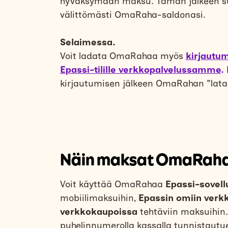
hyväksymään maksu. Tämän jälkeen 
välittömästi OmaRaha-saldonasi.
Selaimessa.
Voit ladata OmaRahaa myös
kirjautu
Epassi-tilille verkkopalvelussamme
.
kirjautumisen jälkeen OmaRahan "lata
Näin maksat OmaRaha
Voit käyttää OmaRahaa
Epassi-sovell
mobiilimaksuihin,
Epassin
omiin verk
verkkokaupoissa
tehtäviin maksuihin
puhelinnumerolla kassalla tunnistautu