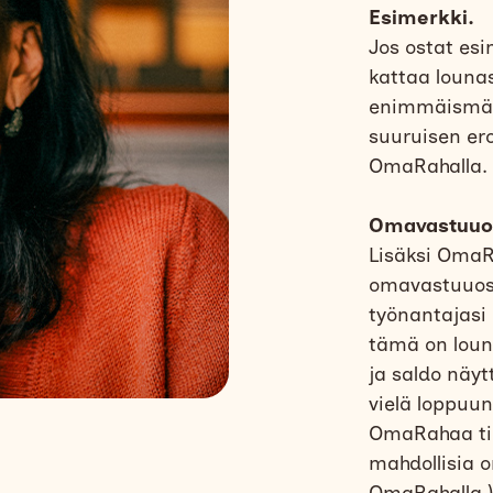
Esimerkki.
Jos ostat es
kattaa louna
enimmäismäär
suuruisen er
OmaRahalla.
Omavastuuo
Lisäksi OmaR
omavastuuos
työnantajasi 
tämä on loun
ja saldo näyt
vielä loppuun
OmaRahaa tili
mahdollisia 