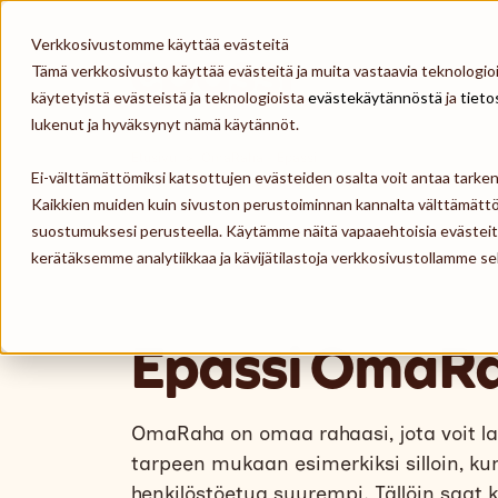
Skip to content
Verkkosivustomme käyttää evästeitä
Tämä verkkosivusto käyttää evästeitä ja muita vastaavia teknologioit
Epassi
käytetyistä evästeistä ja teknologioista
evästekäytännöstä
ja
tieto
lukenut ja hyväksynyt nämä käytännöt.
Etusivu
>
OmaRaha - Epassi
Ei-välttämättömiksi katsottujen evästeiden osalta voit antaa tark
Kaikkien muiden kuin sivuston perustoiminnan kannalta välttämättö
suostumuksesi perusteella. Käytämme näitä vapaaehtoisia evästei
kerätäksemme analytiikkaa ja kävijätilastoja verkkosivustollamme
Epassi OmaR
OmaRaha on omaa rahaasi, jota voit lada
tarpeen mukaan esimerkiksi silloin, 
henkilöstöetua suurempi. Tällöin saat