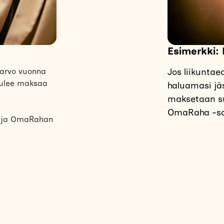
Esimerkki: 
arvo vuonna
Jos liikuntae
 tulee maksaa
haluamasi jä
maksetaan su
OmaRaha -sa
n ja OmaRahan