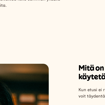
ita.
Mitä on
käytet
Kun etusi ei
voit täydent