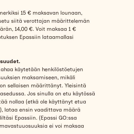
imerkiksi 15 € maksavan lounaan,
setu siitä verottajan määrittelemän
än, 14,00 €. Voit maksaa 1 €
otuksen Epassiin lataamallasi
suudet.
ahaa käytetään henkilöstöetujen
uuksien maksamiseen, mikäli
on sellaisen määrittänyt. Yleisintä
asedussa. Jos sinulla on etu käytössä
tää nollaa (etkä ole käyttänyt etua
), lataa ensin vaadittava määrä
ltäsi Epassiin. (Epassi GO:ssa
omavastuuosuuksia ei voi maksaa