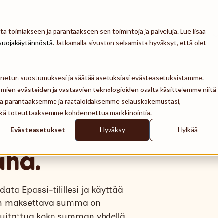
a toimiakseen ja parantaakseen sen toimintoja ja palveluja. Lue lisää
Työnantaja
Työntekijä
Palveluntarjoaja
suojakäytännöstä
. Jatkamalla sivuston selaamista hyväksyt, että olet
ennetun suostumuksesi ja säätää asetuksiasi evästeasetuksistamme.
mien evästeiden ja vastaavien teknologioiden osalta käsittelemme niitä
tä parantaaksemme ja räätälöidäksemme selauskokemustasi,
 sekä toteuttaaksemme kohdennettua markkinointia.
Evästeasetukset
Hyväksy
Hylkää
aha.
ta Epassi-tilillesi ja käyttää
kun maksettava summa on
 kuitattua koko summan yhdellä