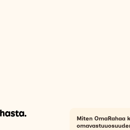
hasta.
Miten OmaRahaa k
omavastuuosuude