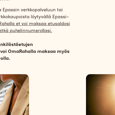
a Epassin verkkopalveluun tai
rkkokaupoista löytyvällä Epassi-
halla et voi maksaa etusaldosi
etkä puhelinnumerollasi.
kilöstöetujen
 voi OmaRahalla maksaa myös
olla.