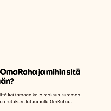
 OmaRaha ja mihin sitä
ään?
 riitä kattamaan koko maksun summaa,
ää erotuksen lataamalla OmRahaa.