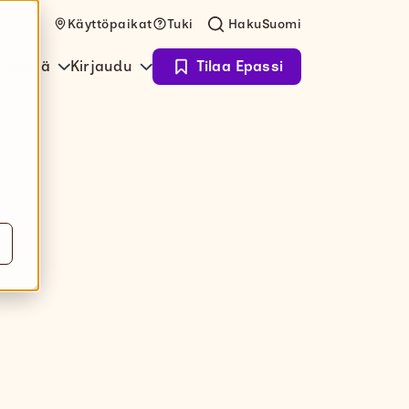
Käyttöpaikat
Tuki
Haku
Suomi
Meistä
Kirjaudu
Tilaa Epassi