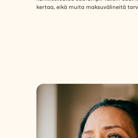
kertaa, eikä muita maksuvälineitä tarv