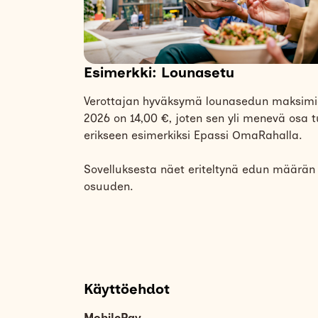
Esimerkki: Lounasetu
Verottajan hyväksymä lounasedun maksimi
2026 on 14,00 €, joten sen yli menevä osa
erikseen esimerkiksi Epassi OmaRahalla.
Sovelluksesta näet eriteltynä edun määrä
osuuden.
Käyttöehdot
MobilePay