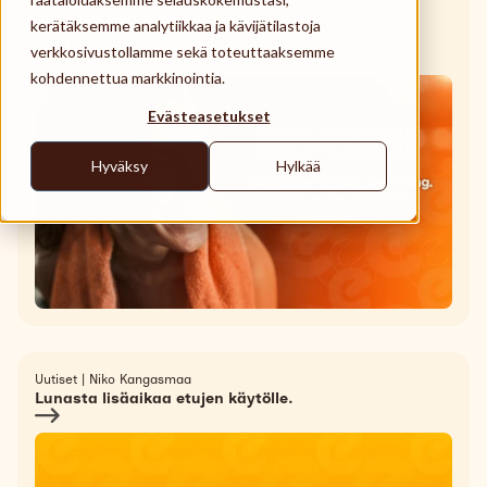
Uutiset
Käyttöpaikat
|
Epassi
Epassi julkistaa uudistetun brändi-identiteetin
kerätäksemme analytiikkaa ja kävijätilastoja
vauhdittaakseen seuraavaa vaihetta Euroopan
verkkosivustollamme sekä toteuttaaksemme
Tuki
laajentumisessaan.
kohdennettua markkinointia.
Search
Evästeasetukset
Suomi
Hyväksy
Hylkää
Uutiset
|
Niko Kangasmaa
Lunasta lisäaikaa etujen käytölle.