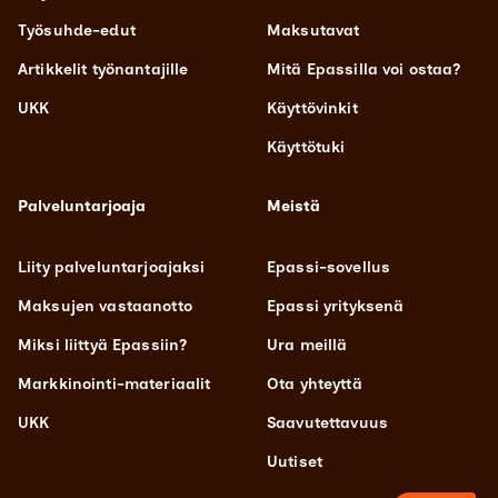
Työsuhde-edut
Maksutavat
Artikkelit työnantajille
Mitä Epassilla voi ostaa?
UKK
Käyttövinkit
Käyttötuki
Palveluntarjoaja
Meistä
Liity palveluntarjoajaksi
Epassi-sovellus
Maksujen vastaanotto
Epassi yrityksenä
Miksi liittyä Epassiin?
Ura meillä
Markkinointi-materiaalit
Ota yhteyttä
UKK
Saavutettavuus
Uutiset