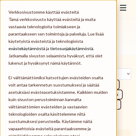
Skip to content
Epassi
Verkkosivustomme käyttää evästeitä
Togg
Tämä verkkosivusto käyttää evästeitä ja muita
Etusivu
>
Epassi Uutiset | Työnantajamielikuva
vastaavia teknologioita toimiakseen ja
Työnantaja
parantaakseen sen toimintoja ja palveluja. Lue lisää
käytetyistä evästeistä ja teknologioista
Uutiset.
Työntekijä
evästekäytännöstä
ja
tietosuojakäytännöstä
.
Jatkamalla sivuston selaamista hyväksyt, että olet
Palveluntarjoaja
lukenut ja hyväksynyt nämä käytännöt.
Ei-välttämättömiksi katsottujen evästeiden osalta
Meistä
Henkilöstöedut
Työsuhde-edut
Kulttuurietu
voit antaa tarkennetun suostumuksesi ja säätää
asetuksiasi evästeasetuksistamme. Kaikkien muiden
Kirjaudu
Hyvinvointi
Mobiilimaksaminen
Työmatkaetu
kuin sivuston perustoiminnan kannalta
Työnantajamielikuva
Lounasetu
Liikuntaetu
välttämättömien evästeiden ja vastaavien
teknologioiden osalta käsittelemme niitä
Alipay
Tilaa Epassi
suostumuksesi perusteella. Käytämme näitä
vapaaehtoisia evästeitä parantaaksemme ja
räätälöidäksemme selauskokemustasi,