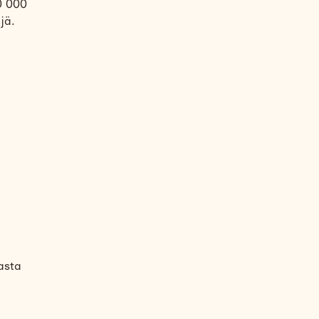
0 000
jä.
vasta