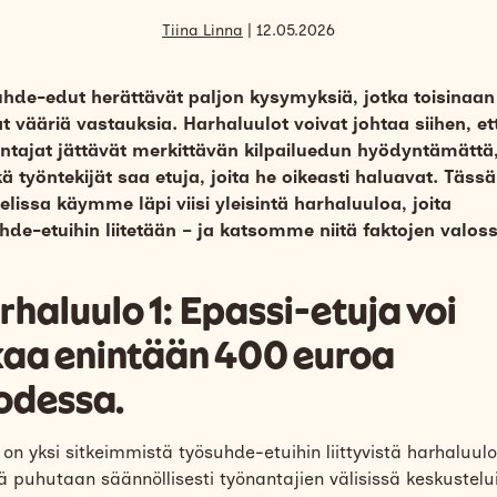
Tiina Linna
| 12.05.2026
hde-edut herättävät paljon kysymyksiä, jotka toisinaan
t vääriä vastauksia. Harhaluulot voivat johtaa siihen, et
ntajat jättävät merkittävän kilpailuedun hyödyntämättä
kä työntekijät saa etuja, joita he oikeasti haluavat. Tässä
kelissa käymme läpi viisi yleisintä harhaluuloa, joita
hde-etuihin liitetään – ja katsomme niitä faktojen valos
rhaluulo 1: Epassi-etuja voi
kaa enintään 400 euroa
odessa.
n yksi sitkeimmistä työsuhde-etuihin liittyvistä harhaluulo
tä puhutaan säännöllisesti työnantajien välisissä keskustelu