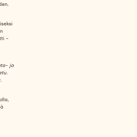
den.
iseksi
in
ti –
nta- ja
etu.
.
lla,
iä