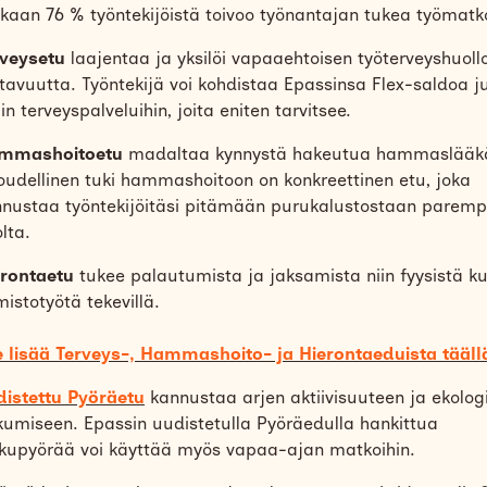
aan 76 % työntekijöistä toivoo työnantajan tukea työmatk
rveysetu
laajentaa ja yksilöi vapaaehtoisen työterveyshuoll
tavuutta. Työntekijä voi kohdistaa Epassinsa Flex-saldoa j
hin terveyspalveluihin, joita eniten tarvitsee.
mmashoitoetu
madaltaa kynnystä hakeutua hammaslääkä
oudellinen tuki hammashoitoon on konkreettinen etu, joka
nustaa työntekijöitäsi pitämään purukalustostaan parem
lta.
erontaetu
tukee palautumista ja jaksamista niin fyysistä ku
mistotyötä tekevillä.
 lisää Terveys-, Hammashoito- ja Hierontaeduista tääll
istettu Pyöräetu
kannustaa arjen aktiivisuuteen ja ekolog
kkumiseen. Epassin uudistetulla Pyöräedulla hankittua
kupyörää voi käyttää myös vapaa-ajan matkoihin.