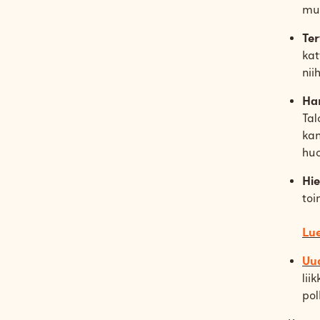
muk
Te
kat
nii
Ha
Tal
kan
huo
Hi
toi
Lue
Uud
lii
pol