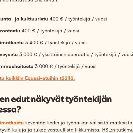
kunta- ja kulttuurietu
400 € / työntekijä / vuosi
erontaetu
400 € / työntekijä / vuosi
ömatkaetu
3 400 € / työntekijä / vuosi
rveysetu
3 000 € / yksittäinen operaatio / työntekijä / vuosi
mmashoitoetu
3 000 € / työntekijä / vuosi
tu kaikkiin Epassi-etuihin täällä.
en edut näkyvät työntekijän
essa?
ömatkaetu
keventää kodin ja työpaikan välisistä matkoista
tyviä kuluja ja tukee vastuullista liikkumista. HSL:n tutkim