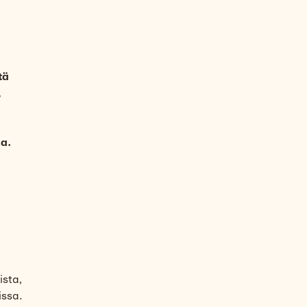
tä
,
sa.
ista,
issa.