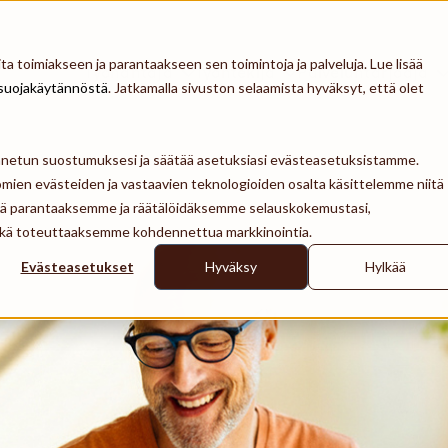
a toimiakseen ja parantaakseen sen toimintoja ja palveluja. Lue lisää
Työnantaja
Työntekijä
Palveluntarjoaja
suojakäytännöstä
. Jatkamalla sivuston selaamista hyväksyt, että olet
ennetun suostumuksesi ja säätää asetuksiasi evästeasetuksistamme.
mien evästeiden ja vastaavien teknologioiden osalta käsittelemme niitä
tä parantaaksemme ja räätälöidäksemme selauskokemustasi,
 sekä toteuttaaksemme kohdennettua markkinointia.
Evästeasetukset
Hyväksy
Hylkää