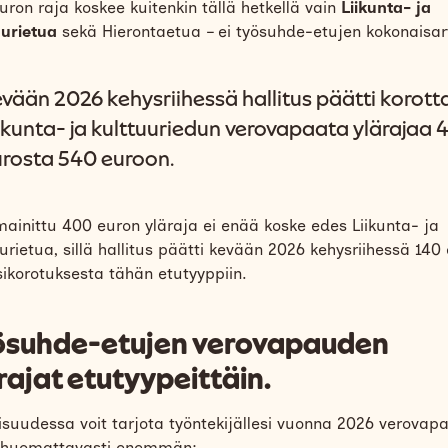
uron raja koskee kuitenkin tällä hetkellä vain
Liikunta
- ja
uurietua
sekä Hierontaetua – ei työsuhde-etujen kokonaisar
vään 2026 kehysriihessä hallitus päätti korott
ikunta- ja kulttuuriedun verovapaata ylärajaa 
rosta 540 euroon.
mainittu 400 euron yläraja ei enää koske edes Liikunta- ja
urietua, sillä hallitus päätti kevään 2026 kehysriihessä 140
sikorotuksesta tähän etutyyppiin.
ösuhde-etujen verovapauden
rajat etutyypeittäin.
lisuudessa voit tarjota työntekijällesi vuonna 2026 verovapa
 huomattavasti enemmän: