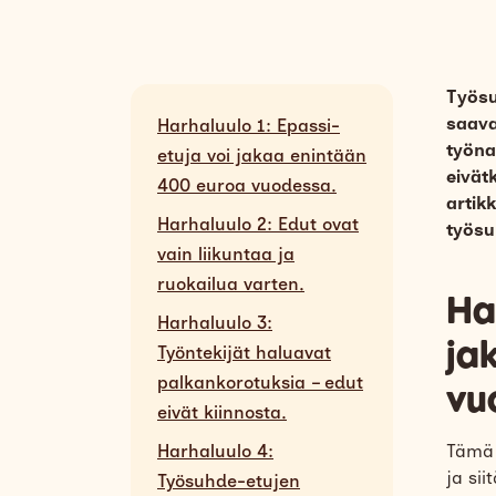
Työsu
saava
Harhaluulo 1: Epassi-
työna
etuja voi jakaa enintään
eivät
400 euroa vuodessa.
artik
Harhaluulo 2: Edut ovat
työsu
vain liikuntaa ja
ruokailua varten.
Ha
Harhaluulo 3:
ja
Työntekijät haluavat
palkankorotuksia – edut
vu
eivät kiinnosta.
Harhaluulo 4:
Tämä o
ja sii
Työsuhde-etujen