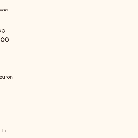
voa.
aa
400
 euron
ita