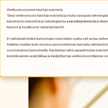
Skip to content
Verkkosivustomme käyttää evästeitä
Tämä verkkosivusto käyttää evästeitä ja muita vastaavia teknologioit
Epassi
käytetyistä evästeistä ja teknologioista
evästekäytännöstä
ja
tieto
lukenut ja hyväksynyt nämä käytännöt.
Etusivu
>
Blog
>
5 yleisintä harhaluuloa työsuhde-eduista.
Ei-välttämättömiksi katsottujen evästeiden osalta voit antaa tark
Kaikkien muiden kuin sivuston perustoiminnan kannalta välttämättö
suostumuksesi perusteella. Käytämme näitä vapaaehtoisia evästei
kerätäksemme analytiikkaa ja kävijätilastoja verkkosivustollamme