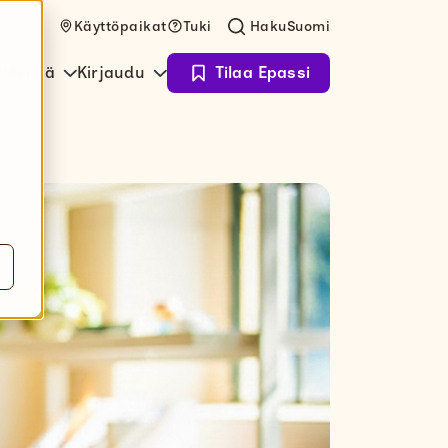
Käyttöpaikat
Tuki
Haku
Suomi
Meistä
Kirjaudu
Tilaa Epassi