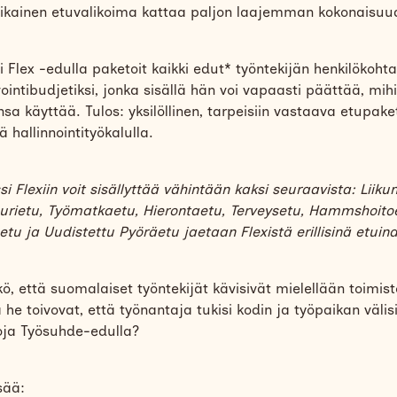
ikainen etuvalikoima kattaa paljon laajemman kokonaisuu
 Flex -edulla paketoit kaikki edut* työntekijän henkilökohta
ointibudjetiksi, jonka sisällä hän voi vapaasti päättää, mih
sa käyttää. Tulos: yksilöllinen, tarpeisiin vastaava etupaket
ä hallinnointityökalulla.
i Flexiin voit sisällyttää vähintään kaksi seuraavista: Liiku
uurietu, Työmatkaetu, Hierontaetu, Terveysetu, Hammshoito
etu ja Uudistettu Pyöräetu jaetaan Flexistä erillisinä etuina
kö, että suomalaiset työntekijät kävisivät mielellään toimisto
he toivovat, että työnantaja tukisi kodin ja työpaikan välis
ja Työsuhde-edulla?
sää: