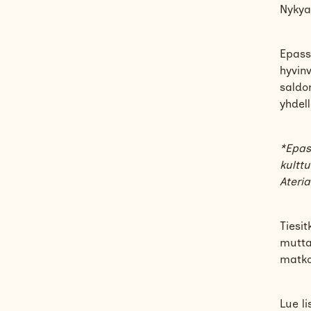
Nykya
Epassi
hyvinv
saldon
yhdell
*Epass
kultt
Ateria
Tiesit
mutta 
matko
Lue li