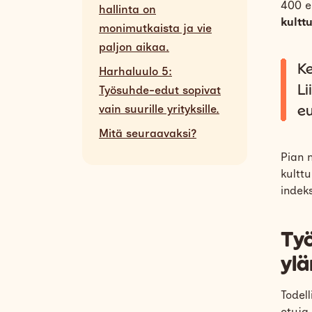
400 e
hallinta on
kultt
monimutkaista ja vie
paljon aikaa.
Ke
Harhaluulo 5:
Li
Työsuhde-edut sopivat
eu
vain suurille yrityksille.
Mitä seuraavaksi?
Pian 
kulttu
indek
Ty
ylä
Todel
etuja