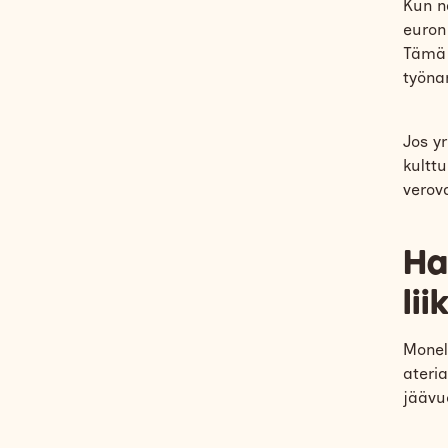
Kun n
euron
Tämä 
työna
Jos yr
kultt
verov
Ha
lii
Monel
ateria
jäävu