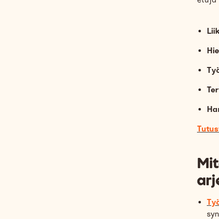
Lii
Hi
Ty
Te
Ha
Tutus
Mit
arj
Ty
syn