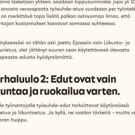
ämä lasketaan yhteen, saadaan loppusummaksi jopa yli 1
 arvosta verovapaata työsuhde-etua vuodessa per työnteki
on merkittävä tapa lisätä palkan ostovoimaa ilman, että
ntajan kustannukset kasvavat samassa suhteessa.
ityksessäsi on tähän asti jaettu Epassiin vain Liikunta- ja
uurietua, olet jättänyt suuren osan käytettävissä olevasta
apaasta edusta hyödyntämättä.
rhaluulo 2: Edut ovat vain
kuntaa ja ruokailua varten.
le työnantajalle työsuhde-edut tarkoittavat käytännössä
etua ja liikuntaetua. Ja kyllä, ne ovatkin tärkeitä – mutta 
oren huippu.