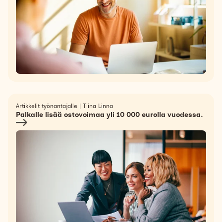
Artikkelit työnantajalle
|
Tiina Linna
Palkalle lisää ostovoimaa yli 10 000 eurolla vuodessa.