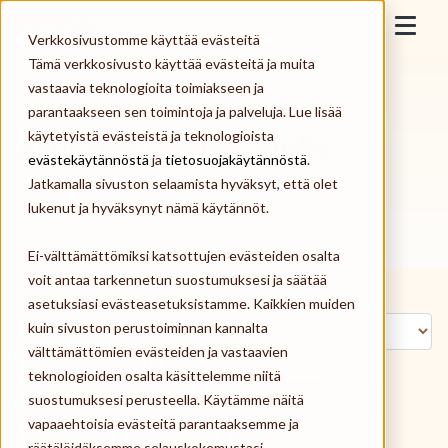
Skip to content
Epassi
Verkkosivustomme käyttää evästeitä
Togg
Tämä verkkosivusto käyttää evästeitä ja muita
Etusivu
>
Artikkelit työnantajalle | Yrittäjälle
vastaavia teknologioita toimiakseen ja
Työnantaja
parantaakseen sen toimintoja ja palveluja. Lue lisää
käytetyistä evästeistä ja teknologioista
Artikkelit työnantajalle.
Työntekijä
evästekäytännöstä
ja
tietosuojakäytännöstä
.
Jatkamalla sivuston selaamista hyväksyt, että olet
Opi uutta henkilöstöetujen verotuksesta ja
Palveluntarjoaja
lukenut ja hyväksynyt nämä käytännöt.
työhyvinvoinnista, niin voit kehittää työpaikastasi
houkuttelevan, hyvinvoivan ja tuottavan.
Ei-välttämättömiksi katsottujen evästeiden osalta
Meistä
voit antaa tarkennetun suostumuksesi ja säätää
asetuksiasi evästeasetuksistamme. Kaikkien muiden
Kirjaudu
kuin sivuston perustoiminnan kannalta
välttämättömien evästeiden ja vastaavien
Henkilöstöedut
Työnantajamielikuva
teknologioiden osalta käsittelemme niitä
Tilaa Epassi
suostumuksesi perusteella. Käytämme näitä
Työsuhde-edut
Työnantajalle
Epassi Flex
vapaaehtoisia evästeitä parantaaksemme ja
vieraskynä
Referenssi
Asiakastarina
räätälöidäksemme selauskokemustasi,