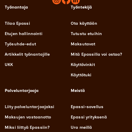
Työnantaja
Työntekijä
Tilaa Epassi
Ota käyttöön
Etujen hallinnointi
Tutustu etuihin
Työsuhde-edut
Maksutavat
Artikkelit työnantajille
Mitä Epassilla voi ostaa?
UKK
Käyttövinkit
Käyttötuki
Palveluntarjoaja
Meistä
Liity palveluntarjoajaksi
Epassi-sovellus
Maksujen vastaanotto
Epassi yrityksenä
Miksi liittyä Epassiin?
Ura meillä