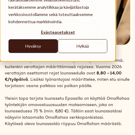
Käyttöpaikat
kerätäksemme analytiikkaa ja kävijätilastoja
verkkosivustollamme sekä toteuttaaksemme
Tuki
kohdennettua markkinointia.
Search
Evästeasetukset
Suomi
Hyväksy
Hylkää
Miten lounasetu toimii?
Lounasedun päivittäinen arvo on työnantajasi määrittämä,
kuitenkin verottajan määrittämissä rajoissa. Vuonna 2026
verottajan asettamat rajat lounasedulla ovat
8,80 – 14,00
€/työpäivä
. Lisäksi työnantajasi määrittelee, miten etu sinulle
tarjotaan: osana palkkaa vai palkan päälle.
Yleisin tapa tarjota lounasetu Epassilla on käyttää OmaRahaa
työntekijän omavastuuosuuden maksamiseen, joka on
lounasedussa 75 % (min. 8,80 €). Tällöin saat lounassaldosi
näkyviin lataamalla OmaRahaa verkkopankistasi.
Käytössä oleva lounassaldo riippuu OmaRahan määrästä.