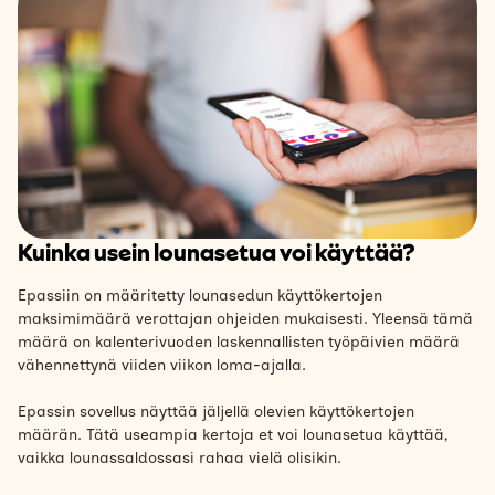
Kuinka usein lounasetua voi käyttää?
Epassiin on määritetty lounasedun käyttökertojen
maksimimäärä verottajan ohjeiden mukaisesti. Yleensä tämä
määrä on kalenterivuoden laskennallisten työpäivien määrä
vähennettynä viiden viikon loma-ajalla.
Epassin sovellus näyttää jäljellä olevien käyttökertojen
määrän. Tätä useampia kertoja et voi lounasetua käyttää,
vaikka lounassaldossasi rahaa vielä olisikin.