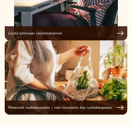
Löydä kotimaan ravintolahelmet.
Pikaeväät ruokakaupasta – näin lounasetu käy ruokakaupassa.