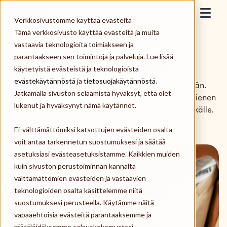
Skip to content
Epassi
Verkkosivustomme käyttää evästeitä
Togg
Tämä verkkosivusto käyttää evästeitä ja muita
Etusivu
>
Näin käytät lounasetua.
vastaavia teknologioita toimiakseen ja
Työnantaja
parantaakseen sen toimintoja ja palveluja. Lue lisää
Näin käytät lounasetua.
käytetyistä evästeistä ja teknologioista
Työntekijä
evästekäytännöstä
ja
tietosuojakäytännöstä
.
Lounasetu rakentaa hyvinvointia jokaiseen päivään.
Jatkamalla sivuston selaamista hyväksyt, että olet
Arjen kiireiden keskellä lounasetu mahdollistaa pienen
Palveluntarjoaja
lukenut ja hyväksynyt nämä käytännöt.
hengähdystauon, jonka vaikutukset ulottuvat pitkälle.
Ei-välttämättömiksi katsottujen evästeiden osalta
Meistä
voit antaa tarkennetun suostumuksesi ja säätää
asetuksiasi evästeasetuksistamme. Kaikkien muiden
Kirjaudu
kuin sivuston perustoiminnan kannalta
välttämättömien evästeiden ja vastaavien
teknologioiden osalta käsittelemme niitä
Tilaa Epassi
suostumuksesi perusteella. Käytämme näitä
vapaaehtoisia evästeitä parantaaksemme ja
räätälöidäksemme selauskokemustasi,