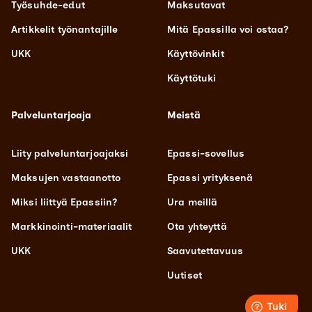
Työsuhde-edut
Maksutavat
Artikkelit työnantajille
Mitä Epassilla voi ostaa?
UKK
Käyttövinkit
Käyttötuki
Palveluntarjoaja
Meistä
Liity palveluntarjoajaksi
Epassi-sovellus
Maksujen vastaanotto
Epassi yrityksenä
Miksi liittyä Epassiin?
Ura meillä
Markkinointi-materiaalit
Ota yhteyttä
UKK
Saavutettavuus
Uutiset