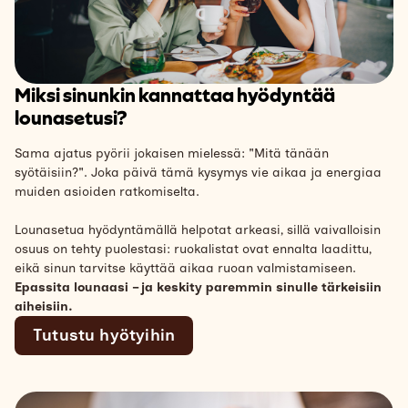
Miksi sinunkin kannattaa hyödyntää
lounasetusi?
Sama ajatus pyörii jokaisen mielessä: "Mitä tänään
syötäisiin?". Joka päivä tämä kysymys vie aikaa ja energiaa
muiden asioiden ratkomiselta.
Lounasetua hyödyntämällä helpotat arkeasi, sillä vaivalloisin
osuus on tehty puolestasi: ruokalistat ovat ennalta laadittu,
eikä sinun tarvitse käyttää aikaa ruoan valmistamiseen.
Epassita lounaasi – ja keskity paremmin sinulle tärkeisiin
aiheisiin.
Tutustu hyötyihin