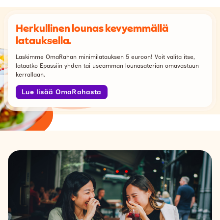
Herkullinen lounas kevyemmällä
latauksella.
Laskimme OmaRahan minimilatauksen 5 euroon! Voit valita itse,
lataatko Epassiin yhden tai useamman lounasaterian omavastuun
kerrallaan.
Lue lisää OmaRahasta