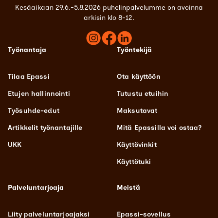
Kesäaikaan 29.6.-5.8.2026 puhelinpalvelumme on avoinna
arkisin klo 8-12.
Työnantaja
Työntekijä
Tilaa Epassi
Ota käyttöön
Etujen hallinnointi
Tutustu etuihin
Työsuhde-edut
Maksutavat
Artikkelit työnantajille
Mitä Epassilla voi ostaa?
UKK
Käyttövinkit
Käyttötuki
Palveluntarjoaja
Meistä
Liity palveluntarjoajaksi
Epassi-sovellus