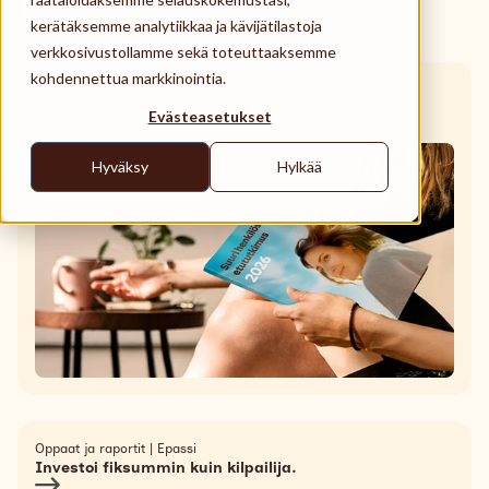
Käyttöpaikat
Lounasetu
kerätäksemme analytiikkaa ja kävijätilastoja
verkkosivustollamme sekä toteuttaaksemme
Tuki
kohdennettua markkinointia.
Oppaat ja raportit
|
Niko Kangasmaa
Search
Suuri henkilöstöetututkimus 2026.
Evästeasetukset
Suomi
Hyväksy
Hylkää
Oppaat ja raportit
|
Epassi
Investoi fiksummin kuin kilpailija.