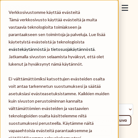
Skip to content
Epassi
Verkkosivustomme käyttää evästeitä
Togg
Tämä verkkosivusto käyttää evästeitä ja muita
vastaavia teknologioita toimiakseen ja
Työnantaja
Oppaat ja raportit
parantaakseen sen toimintoja ja palveluja. Lue lisää
käytetyistä evästeistä ja teknologioista
henkilöstöeduista.
Työntekijä
evästekäytännöstä
ja
tietosuojakäytännöstä
.
Jatkamalla sivuston selaamista hyväksyt, että olet
Lue ajankohtaisimmat raportit ja lataa oppaat
Palveluntarjoaja
henkilöstöeduista.
lukenut ja hyväksynyt nämä käytännöt.
Ei-välttämättömiksi katsottujen evästeiden osalta
Meistä
voit antaa tarkennetun suostumuksesi ja säätää
asetuksiasi evästeasetuksistamme. Kaikkien muiden
Kirjaudu
kuin sivuston perustoiminnan kannalta
välttämättömien evästeiden ja vastaavien
teknologioiden osalta käsittelemme niitä
Tilaa Epassi
Henkilöstöedut
Hyvinvointi
Työnantajamielikuva
suostumuksesi perusteella. Käytämme näitä
vapaaehtoisia evästeitä parantaaksemme ja
Työsuhde-edut
Työnantajalle
Pyöräetu
räätälöidäksemme selauskokemustasi,