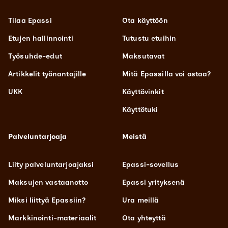
Tilaa Epassi
Ota käyttöön
Etujen hallinnointi
Tutustu etuihin
Työsuhde-edut
Maksutavat
Artikkelit työnantajille
Mitä Epassilla voi ostaa?
UKK
Käyttövinkit
Käyttötuki
Palveluntarjoaja
Meistä
Liity palveluntarjoajaksi
Epassi-sovellus
Maksujen vastaanotto
Epassi yrityksenä
Miksi liittyä Epassiin?
Ura meillä
Markkinointi-materiaalit
Ota yhteyttä