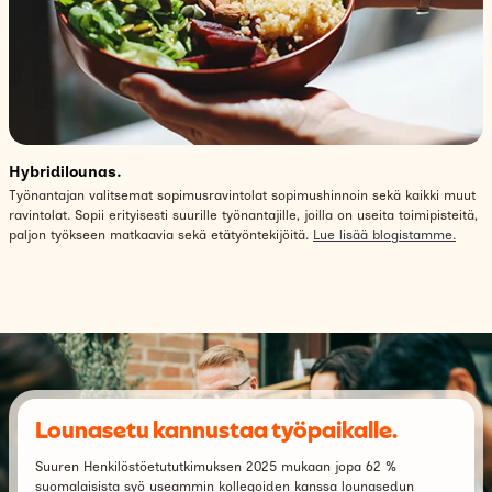
Hybridilounas.
Työnantajan valitsemat sopimusravintolat sopimushinnoin sekä kaikki muut
ravintolat. Sopii erityisesti suurille työnantajille, joilla on useita toimipisteitä,
paljon työkseen matkaavia sekä etätyöntekijöitä.
Lue lisää blogistamme.
Lounasetu kannustaa työpaikalle.
Suuren Henkilöstöetututkimuksen 2025 mukaan jopa 62 %
suomalaisista syö useammin kollegoiden kanssa lounasedun