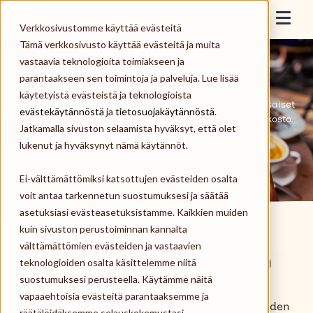
Skip to content
Epassi
Verkkosivustomme käyttää evästeitä
Togg
Tämä verkkosivusto käyttää evästeitä ja muita
vastaavia teknologioita toimiakseen ja
Työnantaja
Epassi
Lounas.
parantaakseen sen toimintoja ja palveluja. Lue lisää
käytetyistä evästeistä ja teknologioista
Työntekijä
Vaivaton lounasedun hallinnointi, selkeät ja aina ajantasaiset
evästekäytännöstä
ja
tietosuojakäytännöstä
.
raportit, monipuoliset maksutavat sekä laaja käyttöverkosto.
Jatkamalla sivuston selaamista hyväksyt, että olet
Valitse oikeasti haluttu työsuhde-etu.
Palveluntarjoaja
lukenut ja hyväksynyt nämä käytännöt.
Tilaa lounasetu
Ei-välttämättömiksi katsottujen evästeiden osalta
Meistä
voit antaa tarkennetun suostumuksesi ja säätää
asetuksiasi evästeasetuksistamme. Kaikkien muiden
Kirjaudu
kuin sivuston perustoiminnan kannalta
välttämättömien evästeiden ja vastaavien
Helpoin ratkaisu lounasedun
teknologioiden osalta käsittelemme niitä
Tilaa Epassi
järjestämiseen.
suostumuksesi perusteella. Käytämme näitä
vapaaehtoisia evästeitä parantaaksemme ja
Säästä aikaa ja vaivaa valitsemalla markkinoiden
räätälöidäksemme selauskokemustasi,