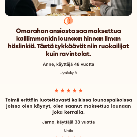
Omarahan ansiosta saa maksettua
kalliimmankin lounaan hinnan ilman
häslinkiä. Tästä tykkäävät niin ruokailijat
kuin ravintolat.
Anne, käyttäjä 48 vuotta
Jyväskylä
Toimii erittäin luotettavasti kaikissa lounaspaikoissa
joissa olen käynyt, olen saanut maksettua lounaan
joka kerralla.
Jarno, käyttäjä 38 vuotta
Ulvila