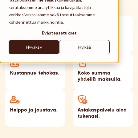
Käyttöpaikat
helpoin lounasetu.
kerätäksemme analytiikkaa ja kävijätilastoja
verkkosivustollamme sekä toteuttaaksemme
Tuki
kohdennettua markkinointia.
Search
Evästeasetukset
Suomi
Selkeä raportointi.
Automatisoitu
edunjako.
Hyväksy
Hylkää
Kustannus-tehokas.
Koko summa
yhdellä maksulla.
Helppo ja joustava.
Asiakaspalvelu aina
tukenasi.