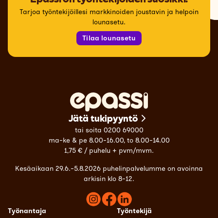
Tarjoa työntekijöillesi markkinoiden joustavin ja helpoin
lounasetu.
Tilaa lounasetu
Jätä tukipyyntö
tai soita 0200 69000
ma-ke & pe 8.00-16.00, to 8.00-14.00
1,75 € / puhelu + pvm/mvm.
Kesäaikaan 29.6.-5.8.2026 puhelinpalvelumme on avoinna
arkisin klo 8-12.
Työnantaja
Työntekijä