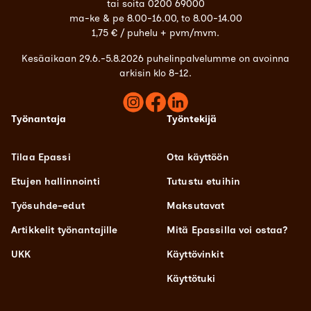
tai soita 0200 69000
ma-ke & pe 8.00-16.00, to 8.00-14.00
1,75 € / puhelu + pvm/mvm.
Kesäaikaan 29.6.-5.8.2026 puhelinpalvelumme on avoinna
arkisin klo 8-12.
Työnantaja
Työntekijä
Tilaa Epassi
Ota käyttöön
Etujen hallinnointi
Tutustu etuihin
Työsuhde-edut
Maksutavat
Artikkelit työnantajille
Mitä Epassilla voi ostaa?
UKK
Käyttövinkit
Käyttötuki