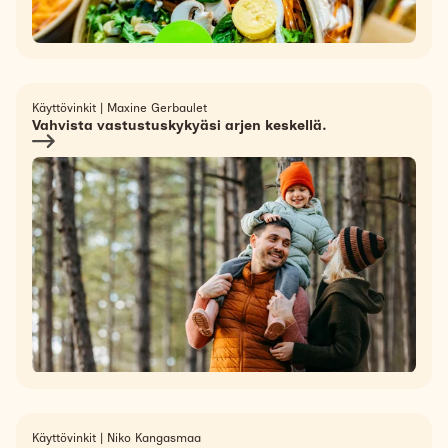
Käyttövinkit
|
Maxine Gerbaulet
Vahvista vastustuskykyäsi arjen keskellä.
Käyttövinkit
|
Niko Kangasmaa