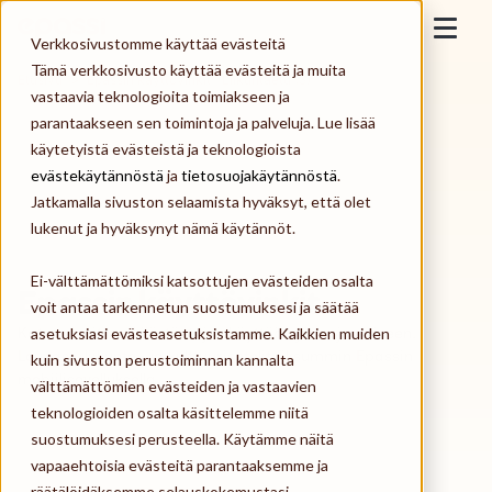
Skip to content
Epassi
Verkkosivustomme käyttää evästeitä
Togg
Tämä verkkosivusto käyttää evästeitä ja muita
Etusivu
>
Epassin käyttövinkit | Liikuntaetu (3)
vastaavia teknologioita toimiakseen ja
Työnantaja
parantaakseen sen toimintoja ja palveluja. Lue lisää
käytetyistä evästeistä ja teknologioista
Työntekijä
evästekäytännöstä
ja
tietosuojakäytännöstä
.
Jatkamalla sivuston selaamista hyväksyt, että olet
Palveluntarjoaja
lukenut ja hyväksynyt nämä käytännöt.
Ei-välttämättömiksi katsottujen evästeiden osalta
Meistä
Epassin käyttövinkit.
voit antaa tarkennetun suostumuksesi ja säätää
Katso vinkit henkilöstöetujen käyttöön ja tarjoamiseen.
asetuksiasi evästeasetuksistamme. Kaikkien muiden
Kirjaudu
Lounas-, liikunta- ja kulttuurisetelit fiksummin Epassin
kuin sivuston perustoiminnan kannalta
mobiilisovelluksella.
välttämättömien evästeiden ja vastaavien
teknologioiden osalta käsittelemme niitä
Tilaa Epassi
suostumuksesi perusteella. Käytämme näitä
vapaaehtoisia evästeitä parantaaksemme ja
räätälöidäksemme selauskokemustasi,