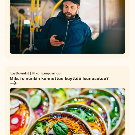
Käyttövinkit
|
Niko Kangasmaa
Miksi sinunkin kannattaa käyttää lounasetua?