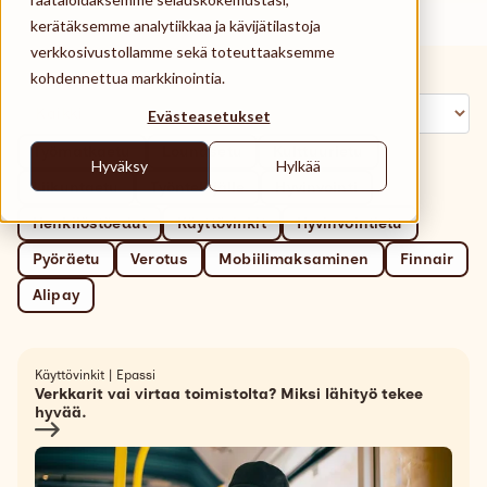
Käyttöpaikat
kerätäksemme analytiikkaa ja kävijätilastoja
verkkosivustollamme sekä toteuttaaksemme
Tuki
kohdennettua markkinointia.
Search
Evästeasetukset
Suomi
Työmatkaetu
Lounasetu
Kulttuurietu
Hyväksy
Hylkää
Liikuntaetu
Työntekijälle
Hyvinvointi
Henkilöstöedut
Käyttövinkit
Hyvinvointietu
Pyöräetu
Verotus
Mobiilimaksaminen
Finnair
Alipay
Käyttövinkit
|
Epassi
Verkkarit vai virtaa toimistolta? Miksi lähityö tekee
hyvää.