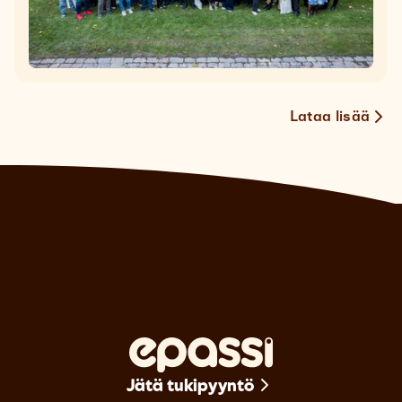
Lataa lisää
Jätä tukipyyntö