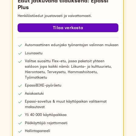
Edut jatkuvana tilauksena: Epassi
Plus
Henkilöstöedut joustavasti ja vaivattomasti.
Tilaa verkosta
Automaattinen edunjako työnantajan valinnan mukaan
Lounasetu
Valitse suosittu Flex-etu, jossa paketoit yhteen
saldoon jopa kaikki nämä: Liikunta- ja kulttuurietu,
Hierontaetu, Terveysetu, Hammashoitoetu,
Työmatkaetu
EpassiBIKE-pyöräetu
Asiakastuki
Epassi-sovellus & muut käyttöpaikan valitsemat
maksutavat
Yli 40 000 käyttöpaikkaa
Pääkäyttäjiä rajattomasti
Hallintapaneeli