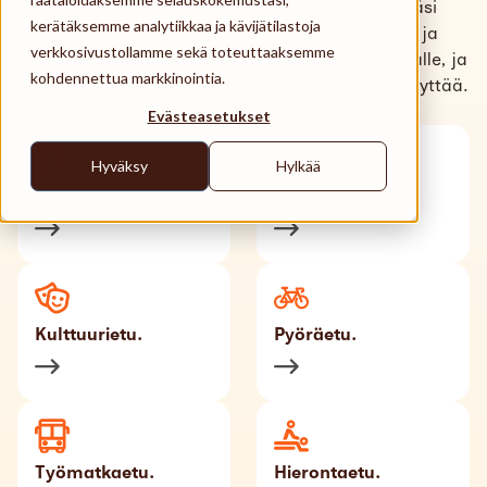
Käyttöpaikat
Kokoa etupaketti, jonka juuri sinun työntekijäsi
kerätäksemme analytiikkaa ja kävijätilastoja
haluavat. Voit myös paketoida edut Lounas- ja
verkkosivustollamme sekä toteuttaaksemme
Tuki
Pyöräetua lukuunottamatta yhden Flex-saldon alle, ja
kohdennettua markkinointia.
käyttäjä päättää itse, miten mieluiten etunsa käyttää.
Search
Evästeasetukset
Suomi
Hyväksy
Hylkää
Lounasetu.
Liikuntaetu.
Kulttuurietu.
Pyöräetu.
Työmatkaetu.
Hierontaetu.