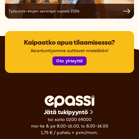
Työsuhde-etujen verorajat vuonna 2026.
Kaipaatko apua tilaamisessa?
Asiantuntijamme auttavat mielellään!
Ota yhteyttä
Jätä tukipyyntö
tai soita 0200 69000
ma-ke & pe 8.00-16.00, to 8.00-14.00
1,75 € / puhelu + pvm/mvm.