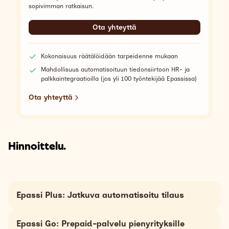
sopivimman ratkaisun.
Ota yhteyttä
Kokonaisuus räätälöidään tarpeidenne mukaan
Mahdollisuus automatisoituun tiedonsiirtoon HR- ja
palkkaintegraatioilla (jos yli 100 työntekijää Epassissa)
Ota yhteyttä
Hinnoittelu.
Epassi Plus: Jatkuva automatisoitu tilaus
Epassin Plus -palvelun kustannukset muodostuvat
Epassi Go: Prepaid-palvelu pienyrityksille
palvelumaksusta, joka peritään ladatun edun arvosta