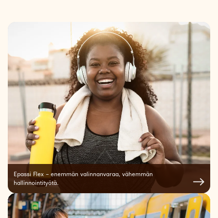
Lounasetu: 8,80 - 14,00 € per työpäivä, keskimäärin
21 työpäivää per kuukausi.
Suurin osa työnantajista on valinnut tarjota lounasedun
täysimääräisenä 14,00 euron enimmäisarvolla.
Lounasedusta työntekijän osuus (omavastuuosuus) on 75
% tai vähintään 8,80 euroa. Työnantaja maksaa loput eli
maksimissaan 25 %.
Omavastuuosuuden maksamisen voi hoitaa kahdella eri
tavalla:
1) Omavastuuosuus pidätetään työntekijän palkasta. Tätä
varten saat Epassin verkkopalvelusta tilastot etujen
käytöstä työntekijöittäin.
2) Plus-palvelussa työntekijän on mahdollista myös
maksaa omavastuuosuus suoraan Epassin OmaRaha-
saldolla. Kun työntekijä lataa sovellukseen OmaRahaa,
Epassi Flex – enemmän valinnanvaraa, vähemmän
hän saa henkilöstöedun saldoa käyttöönsä. Näin ollen
hallinnointityötä.
sinun ei tarvitse huolehtia omavastuun pidättämisestä
lainkaan.