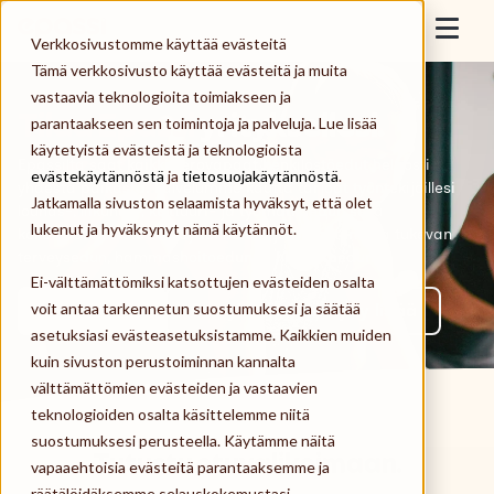
Skip to content
Epassi
Verkkosivustomme käyttää evästeitä
Togg
Tämä verkkosivusto käyttää evästeitä ja muita
vastaavia teknologioita toimiakseen ja
Työnantaja
Tilaa Epassi
yrityksellesi.
parantaakseen sen toimintoja ja palveluja. Lue lisää
käytetyistä evästeistä ja teknologioista
Työntekijä
Epassilta saat kaikki verovapaat henkilöstöedut helposti
evästekäytännöstä
ja
tietosuojakäytännöstä
.
yhdestä paikasta. Palvelumme kautta tarjoat työntekijöillesi
Jatkamalla sivuston selaamista hyväksyt, että olet
lounas-, liikunta-, kulttuuri- ja työmatkaedun sekä
Palveluntarjoaja
lukenut ja hyväksynyt nämä käytännöt.
kokonaisvaltaista terveydenhoitoa ja palautumista tukevan
terveysedun, hammashoitoedun ja hierontaedun.
Ei-välttämättömiksi katsottujen evästeiden osalta
Meistä
voit antaa tarkennetun suostumuksesi ja säätää
Aloita tilaus
Ota yhteyttä ja kysy lisää
asetuksiasi evästeasetuksistamme. Kaikkien muiden
Kirjaudu
kuin sivuston perustoiminnan kannalta
välttämättömien evästeiden ja vastaavien
teknologioiden osalta käsittelemme niitä
Tilaa Epassi
suostumuksesi perusteella. Käytämme näitä
Tutustu etuvalikoimaan.
vapaaehtoisia evästeitä parantaaksemme ja
räätälöidäksemme selauskokemustasi,