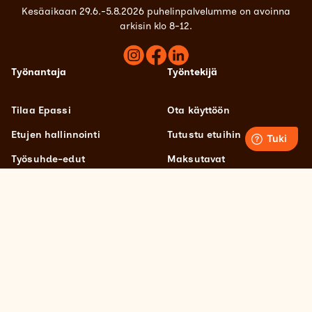
Kesäaikaan 29.6.-5.8.2026 puhelinpalvelumme on avoinna
arkisin klo 8-12.
Työnantaja
Työntekijä
Tilaa Epassi
Ota käyttöön
Etujen hallinnointi
Tutustu etuihin
Työsuhde-edut
Maksutavat
Artikkelit työnantajille
Mitä Epassilla voi ostaa?
UKK
Käyttövinkit
Käyttötuki
Palveluntarjoaja
Meistä
Liity palveluntarjoajaksi
Epassi-sovellus