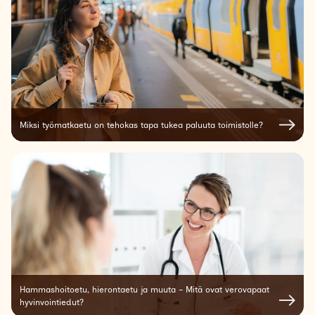
Miksi työmatkaetu on tehokas tapa tukea paluuta toimistolle?
Hammashoitoetu, hierontaetu ja muuta – Mitä ovat verovapaat
hyvinvointiedut?