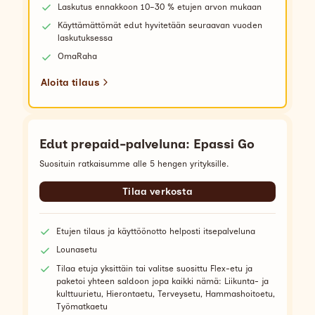
Laskutus ennakkoon 10–30 % etujen arvon mukaan
Käyttämättömät edut hyvitetään seuraavan vuoden
laskutuksessa
OmaRaha
Aloita tilaus
Edut prepaid-palveluna: Epassi Go
Suosituin ratkaisumme alle 5 hengen yrityksille.
Tilaa verkosta
Etujen tilaus ja käyttöönotto helposti itsepalveluna
Lounasetu
Tilaa etuja yksittäin tai valitse suosittu Flex-etu ja
paketoi yhteen saldoon jopa kaikki nämä: Liikunta- ja
kulttuurietu, Hierontaetu, Terveysetu, Hammashoitoetu,
Työmatkaetu